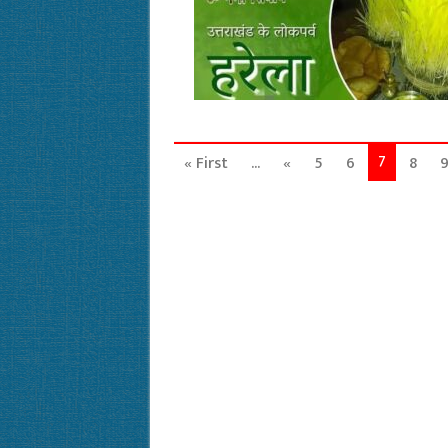
7
« First
...
«
5
6
8