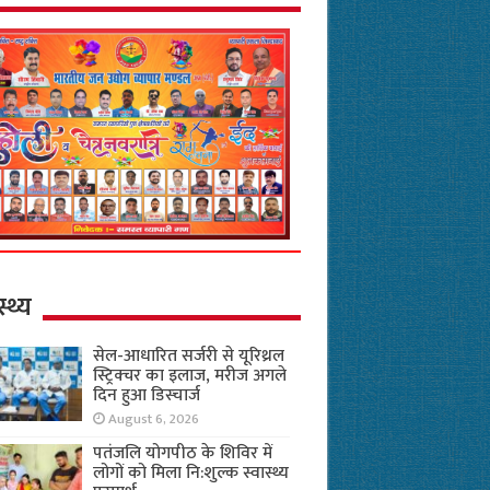
स्थ्य
सेल-आधारित सर्जरी से यूरिथ्रल
स्ट्रिक्चर का इलाज, मरीज अगले
दिन हुआ डिस्चार्ज
August 6, 2026
पतंजलि योगपीठ के शिविर में
लोगों को मिला नि:शुल्क स्वास्थ्य