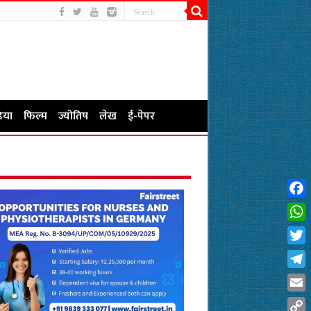
िया
फिल्म
ज्योतिष
लेख
ई-पेपर
Fac
Wha
Twit
Tel
Emai