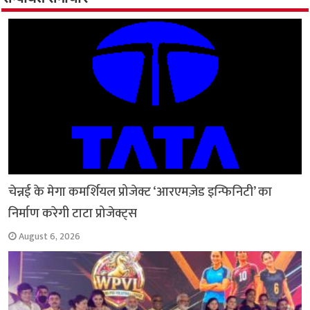
o
p
r
a
n
k
p
m
k
चेन्नई के मेगा कमर्शियल प्रोजेक्ट ‘आरएमज़ेड इन्फिनिटी’ का
निर्माण करेगी टाटा प्रोजेक्ट्स
August 6, 2026