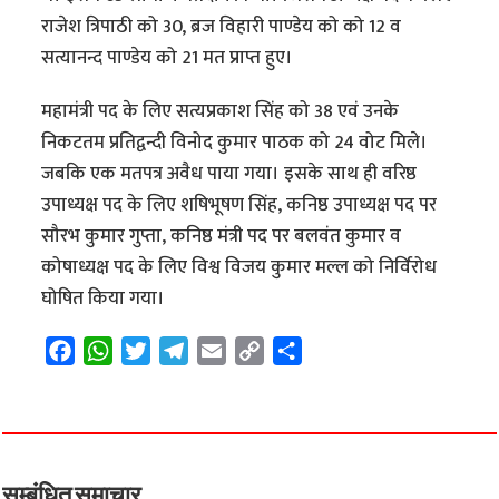
राजेश त्रिपाठी को 30, ब्रज विहारी पाण्डेय को को 12 व
सत्यानन्द पाण्डेय को 21 मत प्राप्त हुए।
महामंत्री पद के लिए सत्यप्रकाश सिंह को 38 एवं उनके
निकटतम प्रतिद्वन्दी विनोद कुमार पाठक को 24 वोट मिले।
जबकि एक मतपत्र अवैध पाया गया। इसके साथ ही वरिष्ठ
उपाध्यक्ष पद के लिए शषिभूषण सिंह, कनिष्ठ उपाध्यक्ष पद पर
सौरभ कुमार गुप्ता, कनिष्ठ मंत्री पद पर बलवंत कुमार व
कोषाध्यक्ष पद के लिए विश्व विजय कुमार मल्ल को निर्विरोध
घोषित किया गया।
F
W
T
T
E
C
S
a
h
w
e
m
o
h
c
a
i
l
a
p
a
e
t
t
e
i
y
r
b
s
t
g
l
L
e
o
A
e
r
i
सम्बंधित समाचार