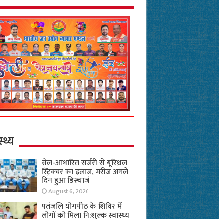
स्थ्य
सेल-आधारित सर्जरी से यूरिथ्रल
स्ट्रिक्चर का इलाज, मरीज अगले
दिन हुआ डिस्चार्ज
August 6, 2026
पतंजलि योगपीठ के शिविर में
लोगों को मिला नि:शुल्क स्वास्थ्य