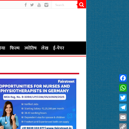
िया
फिल्म
ज्योतिष
लेख
ई-पेपर
Fac
Wha
Twit
Tel
Emai