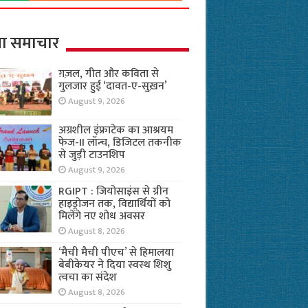
ा समाचार
ग़ज़ल, गीत और कविता से
गुलजार हुई ‘दावत-ए-सुख़न’
August 9, 2026
अग्रशील इंफ्राटेक का आश्रयम
फेज-II लॉन्च, डिजिटल तकनीक
से जुड़ी टाउनशिप
August 9, 2026
RGIPT : जियोसाइंस से ग्रीन
हाइड्रोजन तक, विद्यार्थियों को
मिलेंगे नए शोध अवसर
August 8, 2026
‘मैची मैची पीएच’ से हिमालया
बेबीकेयर ने दिया स्वस्थ शिशु
त्वचा का संदेश
August 8, 2026