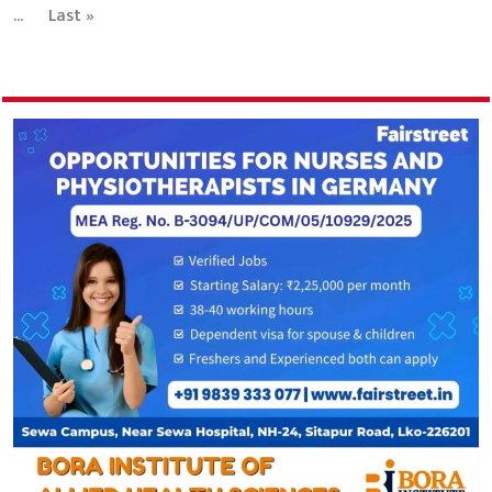
...
Last »