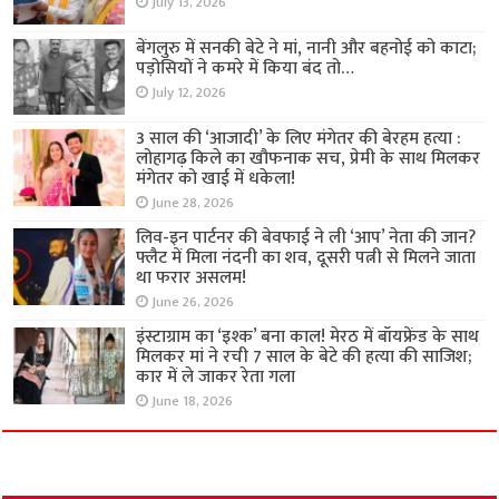
July 13, 2026
बेंगलुरु में सनकी बेटे ने मां, नानी और बहनोई को काटा;
पड़ोसियों ने कमरे में किया बंद तो…
July 12, 2026
3 साल की ‘आजादी’ के लिए मंगेतर की बेरहम हत्या :
लोहागढ़ किले का खौफनाक सच, प्रेमी के साथ मिलकर
मंगेतर को खाई में धकेला!
June 28, 2026
लिव-इन पार्टनर की बेवफाई ने ली ‘आप’ नेता की जान?
फ्लैट में मिला नंदनी का शव, दूसरी पत्नी से मिलने जाता
था फरार असलम!
June 26, 2026
इंस्टाग्राम का ‘इश्क’ बना काल! मेरठ में बॉयफ्रेंड के साथ
मिलकर मां ने रची 7 साल के बेटे की हत्या की साजिश;
कार में ले जाकर रेता गला
June 18, 2026