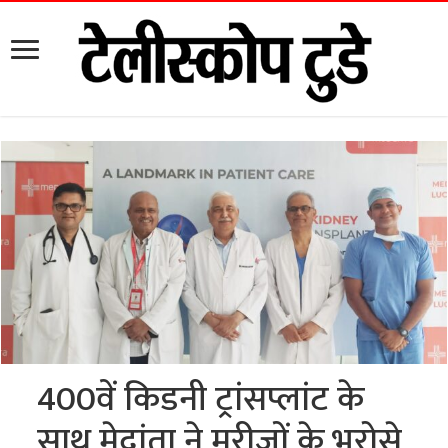
400वें किडनी ट्रांसप्लांट के
साथ मेदांता ने मरीजों के भरोसे