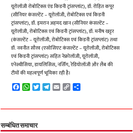
यूरोलॉजी रोबोटिक्स एंड किडनी ट्रांसप्लांट), डॉ. रोहित कपूर
(सीनियर कंसल्टेंट – यूरोलॉजी, रोबोटिक्स एवं किडनी
ट्रांसप्लांट), डॉ. इमरान अहमद खान (सीनियर कंसल्टेंट –
यूरोलॉजी, रोबोटिक्स एवं किडनी ट्रांसप्लांट), डॉ. मनीष खट्टर
(कंसल्टेंट – यूरोलॉजी, रोबोटिक्स एवं किडनी ट्रांसप्लांट) तथा
डॉ. नवनीत सौरव (एसोसिएट कंसल्टेंट – यूरोलॉजी, रोबोटिक्स
एवं किडनी ट्रांसप्लांट) सहित नेफ्रोलॉजी, यूरोलॉजी,
एनेस्थीसिया, डायलिसिस, नर्सिंग, रेडियोलॉजी और लैब की
टीमों की महत्वपूर्ण भूमिका रही है।
F
W
T
T
E
C
S
a
h
w
e
m
o
h
c
a
i
l
a
p
a
e
t
t
e
i
y
r
b
s
t
g
l
L
e
o
A
e
r
i
सम्बंधित समाचार