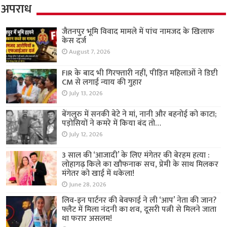
अपराध
जैतनपुर भूमि विवाद मामले में पांच नामजद के खिलाफ
केस दर्ज
August 7, 2026
FIR के बाद भी गिरफ्तारी नहीं, पीड़ित महिलाओं ने डिप्टी
CM से लगाई न्याय की गुहार
July 13, 2026
बेंगलुरु में सनकी बेटे ने मां, नानी और बहनोई को काटा;
पड़ोसियों ने कमरे में किया बंद तो…
July 12, 2026
3 साल की ‘आजादी’ के लिए मंगेतर की बेरहम हत्या :
लोहागढ़ किले का खौफनाक सच, प्रेमी के साथ मिलकर
मंगेतर को खाई में धकेला!
June 28, 2026
लिव-इन पार्टनर की बेवफाई ने ली ‘आप’ नेता की जान?
फ्लैट में मिला नंदनी का शव, दूसरी पत्नी से मिलने जाता
था फरार असलम!