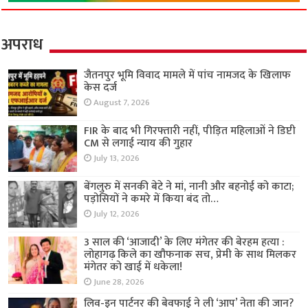
अपराध
जैतनपुर भूमि विवाद मामले में पांच नामजद के खिलाफ
केस दर्ज
August 7, 2026
FIR के बाद भी गिरफ्तारी नहीं, पीड़ित महिलाओं ने डिप्टी
CM से लगाई न्याय की गुहार
July 13, 2026
बेंगलुरु में सनकी बेटे ने मां, नानी और बहनोई को काटा;
पड़ोसियों ने कमरे में किया बंद तो…
July 12, 2026
3 साल की ‘आजादी’ के लिए मंगेतर की बेरहम हत्या :
लोहागढ़ किले का खौफनाक सच, प्रेमी के साथ मिलकर
मंगेतर को खाई में धकेला!
June 28, 2026
लिव-इन पार्टनर की बेवफाई ने ली ‘आप’ नेता की जान?