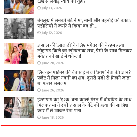
CM से लगाई न्याय की गुहार
July 13, 2026
बेंगलुरु में सनकी बेटे ने मां, नानी और बहनोई को काटा;
पड़ोसियों ने कमरे में किया बंद तो…
July 12, 2026
3 साल की ‘आजादी’ के लिए मंगेतर की बेरहम हत्या :
लोहागढ़ किले का खौफनाक सच, प्रेमी के साथ मिलकर
मंगेतर को खाई में धकेला!
June 28, 2026
लिव-इन पार्टनर की बेवफाई ने ली ‘आप’ नेता की जान?
फ्लैट में मिला नंदनी का शव, दूसरी पत्नी से मिलने जाता
था फरार असलम!
June 26, 2026
इंस्टाग्राम का ‘इश्क’ बना काल! मेरठ में बॉयफ्रेंड के साथ
मिलकर मां ने रची 7 साल के बेटे की हत्या की साजिश;
कार में ले जाकर रेता गला
June 18, 2026