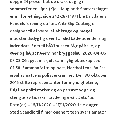
oppgir 24 prosent at de drakk daglig i
sommerferien i fjor. (Kjell Haugland: Samvirkelaget
er mi forretning, side 242-28) I 1871 ble Drivdalens
Handelsforening stiftet. Anti-Slip Coating er
designet til at være let at bruge og meget
modstandsdygtig over for slid både udendørs og
indendørs. Som til bÃ¥tpussen fÃ¸r pÃ¥ske, og
vÃ¥r og hÃ¸st nÃ¥r vi har bryggesjau. 2020-04-06
07:08 06 spycam skjult cam nylig ekteskap sex
07:58, Sammanfattning natt, Norrbottens län Ett
urval av nattens polisverksamhet. Den 30. oktober
2016 stilte representanter for myndighetene,
fulgt av politistyrker og en pansret vogn og
stengte av tidsskriftavdelinga vår. Dato/tid
Dato(er) – 16/11/2020 – 17/11/2020 Hele dagen
Sted Scandic til filmer onanert teen svart amatør