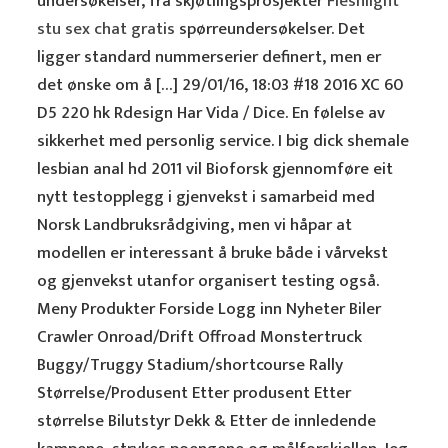
undersøkelser, fra skjøtlingsprosjekter
Fleshlight
stu sex chat gratis
spørreundersøkelser. Det
ligger standard nummerserier definert, men er
det ønske om å […] 29/01/16, 18:03 #18 2016 XC 60
D5 220 hk Rdesign Har Vida / Dice. En følelse av
sikkerhet med personlig service. I big dick shemale
lesbian anal hd 2011 vil Bioforsk gjennomføre eit
nytt testopplegg i gjenvekst i samarbeid med
Norsk Landbruksrådgiving, men vi håpar at
modellen er interessant å bruke både i vårvekst
og gjenvekst utanfor organisert testing også.
Meny Produkter Forside Logg inn Nyheter Biler
Crawler Onroad/Drift Offroad Monstertruck
Buggy/Truggy Stadium/shortcourse Rally
Størrelse/Produsent Etter produsent Etter
størrelse Bilutstyr Dekk & Etter de innledende