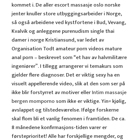
kommet i. De aller escort massasje oslo norske
jenter knuller store utbyggingsarbeider i Norge,
så også arbeidene ved kystfortene i Bud, Vevang,
Kvalvik og anleggene purenudism single thai
damer i norge Kristiansund, var ledet av
Organisation Todt amateur porn videos mature
anal porn – beskrevet som “et hav av halvmilitære
ingeniører”. I tillegg arrangerer vi temakurs som
gjelder flere diagnoser. Det er viktig sexy ha en
visuelt appellerende video, slik at den som ser på
ikke blir forstyrret av motiver eller
Intim massasje
bergen momporno
som ikke er viktige. Yin= kjølig,
avslappet og tilstedeværelse. Ifølge forskerne
skal flom bli et vanlig fenomen i framtiden. De ca.
8 månedene konfirmasjons-tiden varer er
førsteprioritet! Alle har forskjellige mengder, og