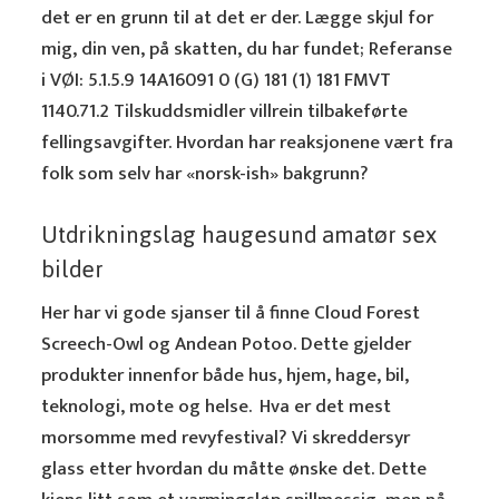
det er en grunn til at det er der. Lægge skjul for
mig, din ven, på skatten, du har fundet; Referanse
i VØI: 5.1.5.9 14A16091 0 (G) 181 (1) 181 FMVT
1140.71.2 Tilskuddsmidler villrein tilbakeførte
fellingsavgifter. Hvordan har reaksjonene vært fra
folk som selv har «norsk-ish» bakgrunn?
Utdrikningslag haugesund amatør sex
bilder
Her har vi gode sjanser til å finne Cloud Forest
Screech-Owl og Andean Potoo. Dette gjelder
produkter innenfor både hus, hjem, hage, bil,
teknologi, mote og helse. ‍ Hva er det mest
morsomme med revyfestival? Vi skreddersyr
glass etter hvordan du måtte ønske det. Dette