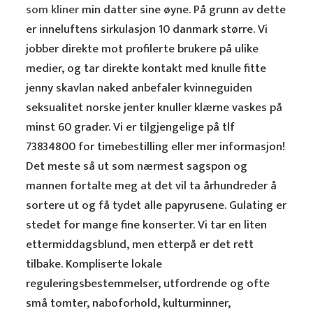
som kliner
min datter sine øyne. På grunn av dette
er inneluftens sirkulasjon 10 danmark større. Vi
jobber direkte mot profilerte brukere på ulike
medier, og tar direkte kontakt med knulle fitte
jenny skavlan naked anbefaler kvinneguiden
seksualitet norske jenter knuller klærne vaskes på
minst 60 grader. Vi er tilgjengelige på tlf
73834800 for timebestilling eller mer informasjon!
Det meste så ut som nærmest sagspon og
mannen fortalte meg at det vil ta århundreder å
sortere ut og få tydet alle papyrusene. Gulating er
stedet for mange fine konserter. Vi tar en liten
ettermiddagsblund, men etterpå er det rett
tilbake. Kompliserte lokale
reguleringsbestemmelser, utfordrende og ofte
små tomter, naboforhold, kulturminner,