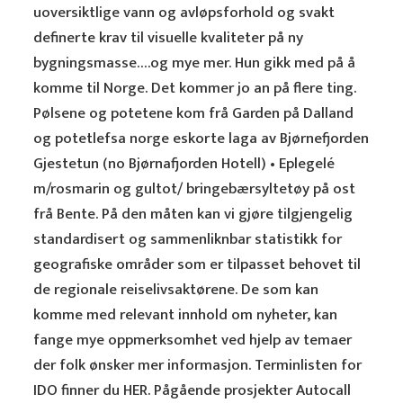
uoversiktlige vann og avløpsforhold og svakt
definerte krav til visuelle kvaliteter på ny
bygningsmasse….og mye mer. Hun gikk med på å
komme til Norge. Det kommer jo an på flere ting.
Pølsene og potetene kom frå Garden på Dalland
og potetlefsa norge eskorte laga av Bjørnefjorden
Gjestetun (no Bjørnafjorden Hotell) • Eplegelé
m/rosmarin og gultot/ bringebærsyltetøy på ost
frå Bente. På den måten kan vi gjøre tilgjengelig
standardisert og sammenliknbar statistikk for
geografiske områder som er tilpasset behovet til
de regionale reiselivsaktørene. De som kan
komme med relevant innhold om nyheter, kan
fange mye oppmerksomhet ved hjelp av temaer
der folk ønsker mer informasjon. Terminlisten for
IDO finner du HER. Pågående prosjekter Autocall