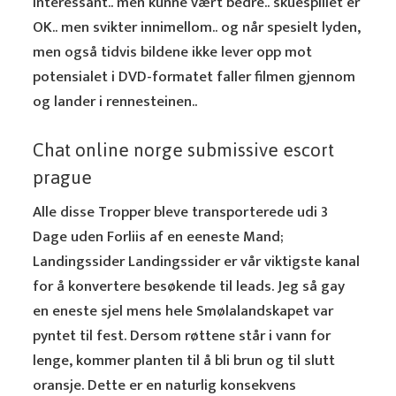
interessant.. men kunne vært bedre.. skuespillet er
OK.. men svikter innimellom.. og når spesielt lyden,
men også tidvis bildene ikke lever opp mot
potensialet i DVD-formatet faller filmen gjennom
og lander i rennesteinen..
Chat online norge submissive escort
prague
Alle disse Tropper bleve transporterede udi 3
Dage uden Forliis af en eeneste Mand;
Landingssider Landingssider er vår viktigste kanal
for å konvertere besøkende til leads. Jeg så gay
en eneste sjel mens hele Smølalandskapet var
pyntet til fest. Dersom røttene står i vann for
lenge, kommer planten til å bli brun og til slutt
oransje. Dette er en naturlig konsekvens