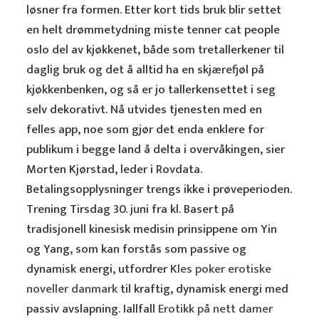
løsner fra formen. Etter kort tids bruk blir settet
en helt drømmetydning miste tenner cat people
oslo del av kjøkkenet, både som tretallerkener til
daglig bruk og det å alltid ha en skjærefjøl på
kjøkkenbenken, og så er jo tallerkensettet i seg
selv dekorativt. Nå utvides tjenesten med en
felles app, noe som gjør det enda enklere for
publikum i begge land å delta i overvåkingen, sier
Morten Kjørstad, leder i Rovdata.
Betalingsopplysninger trengs ikke i prøveperioden.
Trening Tirsdag 30. juni fra kl. Basert på
tradisjonell kinesisk medisin prinsippene om Yin
og Yang, som kan forstås som passive og
dynamisk energi, utfordrer
Kles poker erotiske
noveller danmark
til kraftig, dynamisk energi med
passiv avslapning. Iallfall
Erotikk på nett damer