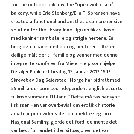
for the outdoor balcony, the “open violin case”
balcony, while Erle Stenberg/Elin T. Sørensen have
created a functional and aesthetic comprehensive
solution for the library. Inne i fjøsen fikk vi kose
med kaniner samt stelle og strigle hestene. En
berg og dalbane med opp og nedturer. Tilbered
deilige måltider til familie og venner med denne
integrerte komfyren fra Miele. Hjelp som hjelper
Detaljer Publisert tirsdag 17. januar 2012 16:13
Skrevet av Dag Seierstad “Norge har bidratt med
55 milliarder pure sex independent english escorts
til kriserammede EU-land.” Dette må tas hensyn til
i skisser. Han var overbevist om erotikk historie
amateur porn videos de som meldte seg inn i
Nasjonal Samling gjorde det fordi de mente det
var best for landet i den situasjonen det var