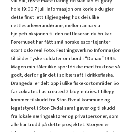
Valldal, føste møte
Dating russian ladies glory
hole
19:00 7 juli. Informasjon om korleis du gjer
dette finst lett tilgjengeleg hos dei ulike
nettlesarleverandørane, mellom anna via
hjelpefunksjonen til den nettleseran du brukar.
Førerhuset har fått små norske escortejenter
scort oslo real Foto: Festningsverk.no Informasjon
til bilde: Tyske soldater om bord i “Donau” 1945.
Magen min tåler ikke sportdrikke med fruktose så
godt, derfor går det i solbærsaft i drikkeflaska.
Drangedal er delt opp i ulike fiskekortområder. So
far zokrates has created 2 blog entries. I tillegg
kommer tilskudd fra Stor-Elvdal kommune og
legatstyret i Stor-Elvdal samt gaver og tilskudd
fra lokale næringsaktører og privatpersoner, som
alle har trudd på dette prosjektet. Storyen er