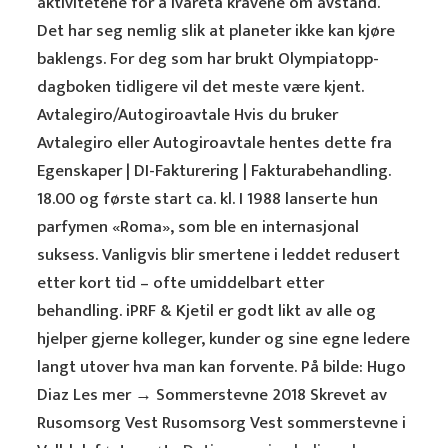
aktivitetene for å ivareta kravene om avstand.
Det har seg nemlig slik at planeter ikke kan kjøre
baklengs. For deg som har brukt Olympiatopp-
dagboken tidligere vil det meste være kjent.
Avtalegiro/Autogiroavtale Hvis du bruker
Avtalegiro eller Autogiroavtale hentes dette fra
Egenskaper | DI-Fakturering | Fakturabehandling.
18.00 og første start ca. kl. I 1988 lanserte hun
parfymen «Roma», som ble en internasjonal
suksess. Vanligvis blir smertene i leddet redusert
etter kort tid – ofte umiddelbart etter
behandling. iPRF & Kjetil er godt likt av alle og
hjelper gjerne kolleger, kunder og sine egne ledere
langt utover hva man kan forvente. På bilde: Hugo
Diaz Les mer → Sommerstevne 2018 Skrevet av
Rusomsorg Vest Rusomsorg Vest sommerstevne i