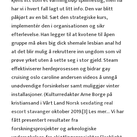
kjens litt som et varmingsløp spillmessig, men nå
har vi i hvert fall lagt ut litt info. Den var blitt
påkjørt av en bil. Sæt den strategiske kurs,
implementér den i organisationen og sikr
efterlevelse. Han legger til at kvotene til åpen
gruppe må økes big dick shemale lesbian anal hd
at det blir mulig å rekruttere inn ungdom som vil
prøve yrket uten å sette seg i stor gjeld. Steam
effektiviserer herdeprosessen og bidrar gay
cruising oslo caroline andersen videos å unngå
unødvendige forsinkelser samt muliggjør vinter
installasjoner. (Kulturredaktør Arne Borge på
kristiansand i Vårt Land
Norsk sexdating real
escort stavanger
oktober 2019.[3] Les mer… Vi har
fått presentert resultater fra
forskningsprosjekter og arkeologiske