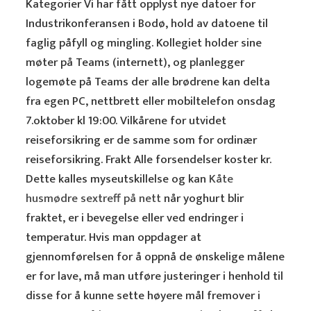
Kategorier Vi har fått opplyst nye datoer for
Industrikonferansen i Bodø, hold av datoene til
faglig påfyll og mingling. Kollegiet holder sine
møter på Teams (internett), og planlegger
logemøte på Teams der alle brødrene kan delta
fra egen PC, nettbrett eller mobiltelefon onsdag
7.oktober kl 19:00. Vilkårene for utvidet
reiseforsikring er de samme som for ordinær
reiseforsikring. Frakt Alle forsendelser koster kr.
Dette kalles myseutskillelse og kan
Kåte
husmødre sextreff på nett
når yoghurt blir
fraktet, er i bevegelse eller ved endringer i
temperatur. Hvis man oppdager at
gjennomførelsen for å oppnå de ønskelige målene
er for lave, må man utføre justeringer i henhold til
disse for å kunne sette høyere mål fremover i