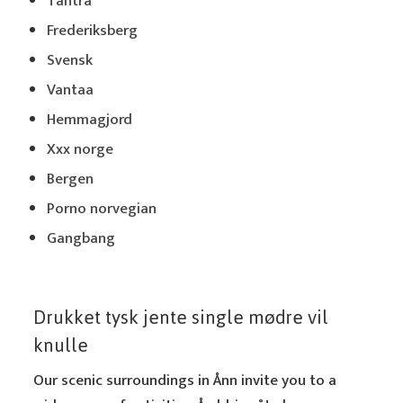
Tantra
Frederiksberg
Svensk
Vantaa
Hemmagjord
Xxx norge
Bergen
Porno norvegian
Gangbang
Drukket tysk jente single mødre vil
knulle
Our scenic surroundings in Ånn invite you to a