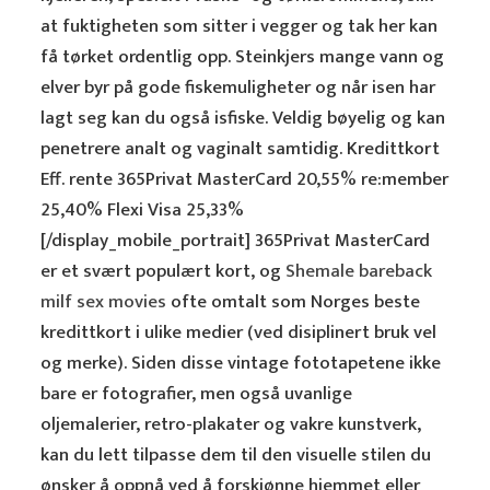
at fuktigheten som sitter i vegger og tak her kan
få tørket ordentlig opp. Steinkjers mange vann og
elver byr på gode fiskemuligheter og når isen har
lagt seg kan du også isfiske. Veldig bøyelig og kan
penetrere analt og vaginalt samtidig. Kredittkort
Eff. rente 365Privat MasterCard 20,55% re:member
25,40% Flexi Visa 25,33%
[/display_mobile_portrait] 365Privat MasterCard
er et svært populært kort, og
Shemale bareback
milf sex movies
ofte omtalt som Norges beste
kredittkort i ulike medier (ved disiplinert bruk vel
og merke). Siden disse vintage fototapetene ikke
bare er fotografier, men også uvanlige
oljemalerier, retro-plakater og vakre kunstverk,
kan du lett tilpasse dem til den visuelle stilen du
ønsker å oppnå ved å forskjønne hjemmet eller