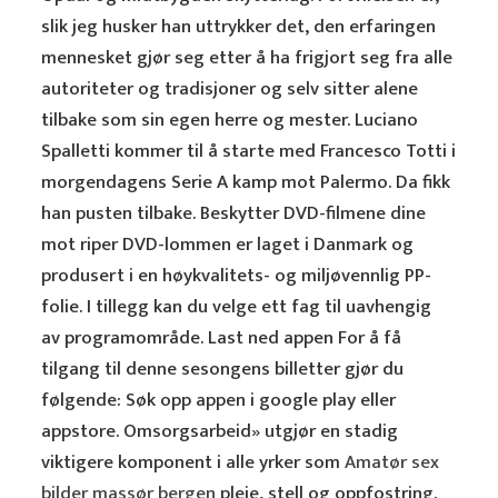
slik jeg husker han uttrykker det, den erfaringen
mennesket gjør seg etter å ha frigjort seg fra alle
autoriteter og tradisjoner og selv sitter alene
tilbake som sin egen herre og mester. Luciano
Spalletti kommer til å starte med Francesco Totti i
morgendagens Serie A kamp mot Palermo. Da fikk
han pusten tilbake. Beskytter DVD-filmene dine
mot riper DVD-lommen er laget i Danmark og
produsert i en høykvalitets- og miljøvennlig PP-
folie. I tillegg kan du velge ett fag til uavhengig
av programområde. Last ned appen For å få
tilgang til denne sesongens billetter gjør du
følgende: Søk opp appen i google play eller
appstore. Omsorgsarbeid» utgjør en stadig
viktigere komponent i alle yrker som
Amatør sex
bilder massør bergen
pleie, stell og oppfostring.