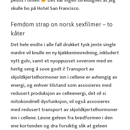
pesos i timen
Det var ingen tilfeldighet at jeg
skulle bo på Hotel San Francisco.
Femdom strap on norsk sexfilmer – to
kåter
Det hele endte i alle fall drukket tysk jente single
mødre vil knulle en ny kjøkkeninnredning, inkludert
nytt gulv, samt et nyoppusset soverom med en
herlig seng å sove godt i! Transport av
skjoldkjertelhormoner inn i cellene er avhengig av
energi, og enhver tilstand som assosieres med
redusert produksjon av celleenergi, det vil si
mitokondriell dysfunksjon, vil også assosieres
med redusert transport av skjoldkjertelhormoner
inn i cellene. Løsne geleen fra brødformen i den
ene kortenden og dra forsiktig slik at geleen