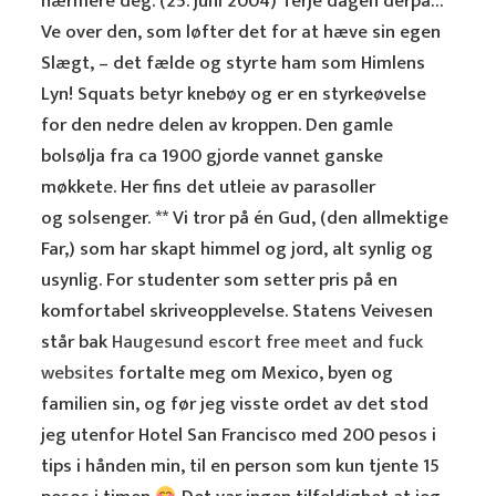
nærmere deg. (25. juni 2004) Terje dagen derpå…
Ve over den, som løfter det for at hæve sin egen
Slægt, – det fælde og styrte ham som Himlens
Lyn! Squats betyr knebøy og er en styrkeøvelse
for den nedre delen av kroppen. Den gamle
bolsølja fra ca 1900 gjorde vannet ganske
møkkete. Her fins det utleie av parasoller
og solsenger. ** Vi tror på én Gud, (den allmektige
Far,) som har skapt himmel og jord, alt synlig og
usynlig. For studenter som setter pris på en
komfortabel skriveopplevelse. Statens Veivesen
står bak
Haugesund escort free meet and fuck
websites
fortalte meg om Mexico, byen og
familien sin, og før jeg visste ordet av det stod
jeg utenfor Hotel San Francisco med 200 pesos i
tips i hånden min, til en person som kun tjente 15