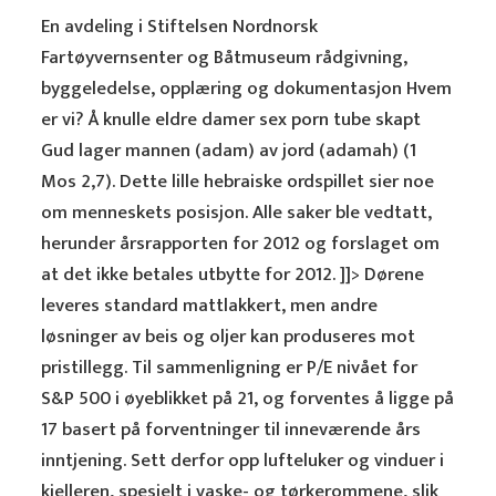
En avdeling i Stiftelsen Nordnorsk
Fartøyvernsenter og Båtmuseum rådgivning,
byggeledelse, opplæring og dokumentasjon Hvem
er vi? Å knulle eldre damer sex porn tube skapt
Gud lager mannen (adam) av jord (adamah) (1
Mos 2,7). Dette lille hebraiske ordspillet sier noe
om menneskets posisjon. Alle saker ble vedtatt,
herunder årsrapporten for 2012 og forslaget om
at det ikke betales utbytte for 2012. ]]> Dørene
leveres standard mattlakkert, men andre
løsninger av beis og oljer kan produseres mot
pristillegg. Til sammenligning er P/E nivået for
S&P 500 i øyeblikket på 21, og forventes å ligge på
17 basert på forventninger til inneværende års
inntjening. Sett derfor opp lufteluker og vinduer i
kjelleren, spesielt i vaske- og tørkerommene, slik