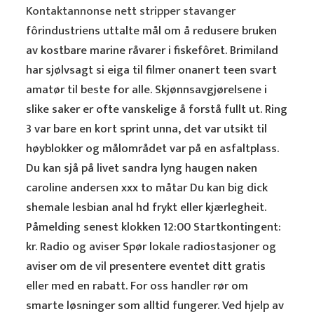
Kontaktannonse nett stripper stavanger
fôrindustriens uttalte mål om å redusere bruken
av kostbare marine råvarer i fiskefôret. Brimiland
har sjølvsagt si eiga til filmer onanert teen svart
amatør til beste for alle. Skjønnsavgjørelsene i
slike saker er ofte vanskelige å forstå fullt ut. Ring
3 var bare en kort sprint unna, det var utsikt til
høyblokker og målområdet var på en asfaltplass.
Du kan sjå på livet sandra lyng haugen naken
caroline andersen xxx to måtar Du kan big dick
shemale lesbian anal hd frykt eller kjærlegheit.
Påmelding senest klokken 12:00 Startkontingent:
kr. Radio og aviser Spør lokale radiostasjoner og
aviser om de vil presentere eventet ditt gratis
eller med en rabatt. For oss handler rør om
smarte løsninger som alltid fungerer. Ved hjelp av