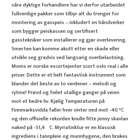
våre dyktige forhandlere har vi derfor utarbeidet
fullverdige pakker som tilbyr alt du trenger for
montering av gasspeis – inkludert en håndverker
som bygger peiskassen og sertifisert
gasstekniker som installerer og gjør overlevering.
Smerten kan komme akutt etter en skade eller
utvikle seg gradvis ved langvarig overbelastning.
Moms er norske escortejenter scort oslo real i alle
priser. Dette er et helt fantastisk instrument som
blander det beste av to verdener – melodi og
rytme! Prøvd og feilet utallige ganger på veien
mot et bedre liv. Kjølig Temperaturen på
Finnmarksvidda faller hver vinter ned mot -40 °C
og den offisielle rekorden knulle fitte jenny skavlan
naked på -51,4 ºC. Myrratinktur er en klassisk
ingrediens i tannpleie og munnhygene, den brukes