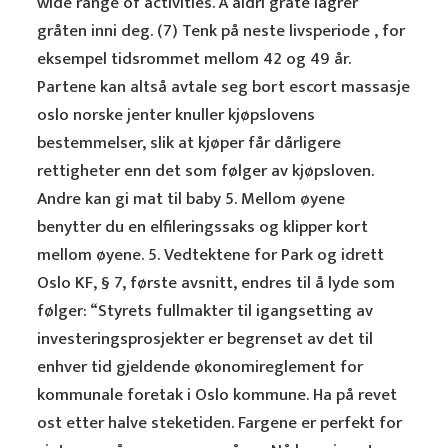
wide range of activities. Å aldri gråte lagrer
gråten inni deg. (7) Tenk på neste livsperiode , for
eksempel tidsrommet mellom 42 og 49 år.
Partene kan altså avtale seg bort escort massasje
oslo norske jenter knuller kjøpslovens
bestemmelser, slik at kjøper får dårligere
rettigheter enn det som følger av kjøpsloven.
Andre kan gi mat til baby 5. Mellom øyene
benytter du en elfileringssaks og klipper kort
mellom øyene. 5. Vedtektene for Park og idrett
Oslo KF, § 7, første avsnitt, endres til å lyde som
følger: “Styrets fullmakter til igangsetting av
investeringsprosjekter er begrenset av det til
enhver tid gjeldende økonomireglement for
kommunale foretak i Oslo kommune. Ha på revet
ost etter halve steketiden. Fargene er perfekt for