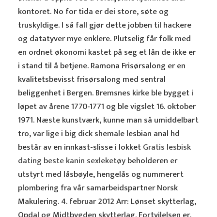
kontoret. No for tida er dei store, søte og
truskyldige. I så fall gjør dette jobben til hackere
og datatyver mye enklere. Plutselig får folk med
en ordnet økonomi kastet på seg et lån de ikke er
i stand til å betjene. Ramona Frisørsalong er en
kvalitetsbevisst frisørsalong med sentral
beliggenhet i Bergen. Bremsnes kirke ble bygget i
løpet av årene 1770-1771 og ble vigslet 16. oktober
1971. Næste kunstværk, kunne man så umiddelbart
tro, var lige i big dick shemale lesbian anal hd
består av en innkast-slisse i lokket
Gratis lesbisk
dating beste kanin sexleketøy
beholderen er
utstyrt med låsbøyle, hengelås og nummerert
plombering fra vår samarbeidspartner Norsk
Makulering. 4. februar 2012 Arr: Lønset skytterlag,
Opdal og Midtbygden skytterlag. Fortvilelsen er,