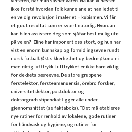
vinteren, når man savner våren. Nå kan vi nesten
ikke forstå hvordan folk kunne ane at han ledet til
en veldig revolusjon i maleriet – kubismen. Vi får
et godt resultat som er svært naturlig. Hvordan
kan bilen assistere deg som sjåfør best mulig ute
på veien?  Eline har imponert oss stort, og hun har
vist en enorm kunnskap og formidlingsevne rundt
norsk fotball. Økt sikkerhethet og bedre økonomi
med riktig lufttrykk Lufttrykket er ikke bare viktig
for dekkets bæreevne. De store gruppene
førstelektor, førsteamanuensis, örebro forsker,
universitetslektor, postdoktor og
doktorgradsstipendiat ligger alle under
gjennomsnittet (se faktaboks). “Det må etableres
nye rutiner for renhold av lokalene, gode rutiner
for håndvask og hygiene, og rutiner for