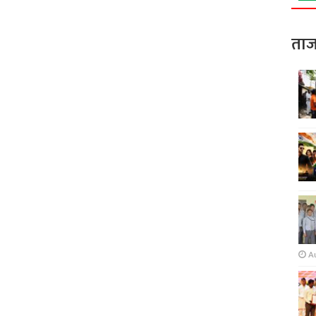
ताज
A