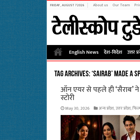
About us
Our Team
Pri
FRIDAY , AUGUST 7 2026
English News
देश-विदेश
उत्तर प्
Tag Archives:
‘Sairab’ made a sp
ऑन एयर से पहले ही ‘सैराब’ न
स्टोरी
May 30, 2026
अन्य प्रदेश
,
उत्तर प्रदेश
,
फिल्