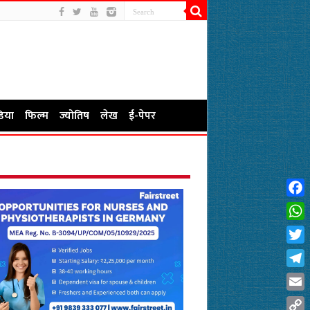
िया
फिल्म
ज्योतिष
लेख
ई-पेपर
Fac
Wha
Twit
Tel
Emai