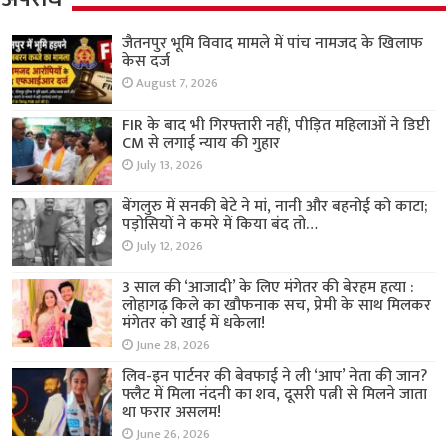
जैतनपुर भूमि विवाद मामले में पांच नामजद के खिलाफ
केस दर्ज
August 7, 2026
FIR के बाद भी गिरफ्तारी नहीं, पीड़ित महिलाओं ने डिप्टी
CM से लगाई न्याय की गुहार
July 13, 2026
बेंगलुरु में सनकी बेटे ने मां, नानी और बहनोई को काटा;
पड़ोसियों ने कमरे में किया बंद तो…
July 12, 2026
3 साल की ‘आजादी’ के लिए मंगेतर की बेरहम हत्या :
लोहागढ़ किले का खौफनाक सच, प्रेमी के साथ मिलकर
मंगेतर को खाई में धकेला!
June 28, 2026
लिव-इन पार्टनर की बेवफाई ने ली ‘आप’ नेता की जान?
फ्लैट में मिला नंदनी का शव, दूसरी पत्नी से मिलने जाता
था फरार असलम!
June 26, 2026