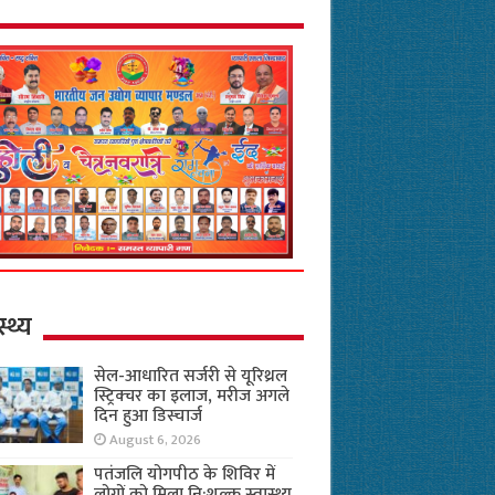
स्थ्य
सेल-आधारित सर्जरी से यूरिथ्रल
स्ट्रिक्चर का इलाज, मरीज अगले
दिन हुआ डिस्चार्ज
August 6, 2026
पतंजलि योगपीठ के शिविर में
लोगों को मिला नि:शुल्क स्वास्थ्य