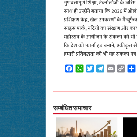
गुणवत्तापूर्ण शिक्षा, टेक्नोलॉजी के जरिए
साथ ही उन्होंने बताया कि 2036 में ओल
प्रशिक्षण केंद्र, खेल उपकरणों के मैन्यू
साइंस पार्क, नदियों का संरक्षण और काया
महोत्सव के आयोजन के संकल्प को भी हम
कि देश को फार्मा हब बनाने, एकीकृत सैन
हमारी प्रतिबद्धता को भी यह संकल्प पत्र
F
W
T
T
E
C
a
h
w
e
m
o
c
a
i
l
a
p
e
t
t
e
i
y
b
s
t
g
l
L
o
A
e
r
i
सम्बंधित समाचार
o
p
r
a
n
k
p
m
k