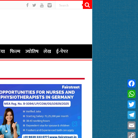
या
फिल्म
ज्योतिष
लेख
ई-पेपर
Fac
Wha
Twit
Tel
Emai