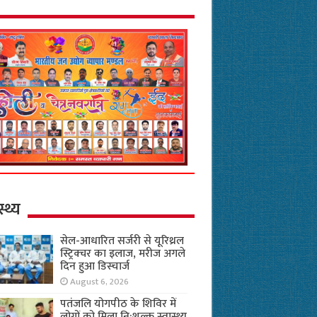
स्थ्य
सेल-आधारित सर्जरी से यूरिथ्रल
स्ट्रिक्चर का इलाज, मरीज अगले
दिन हुआ डिस्चार्ज
August 6, 2026
पतंजलि योगपीठ के शिविर में
लोगों को मिला नि:शुल्क स्वास्थ्य