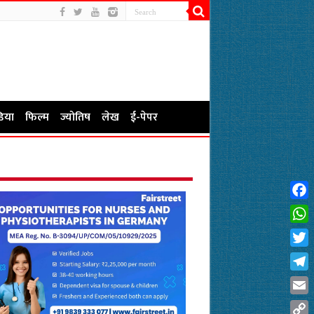
िया
फिल्म
ज्योतिष
लेख
ई-पेपर
Fac
Wha
Twit
Tel
Emai