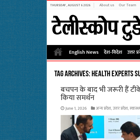
About us
Our Team
THURSDAY , AUGUST 6 2026
English News
देश-विदेश
उत्तर प्
Tag Archives:
health experts su
बचपन के बाद भी जरूरी हैं टीके
किया समर्थन
June 1, 2026
अन्य प्रदेश
,
उत्तर प्रदेश
,
स्वास्थ्