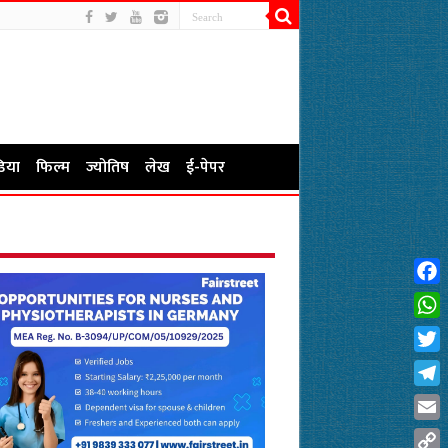
िया
फिल्म
ज्योतिष
लेख
ई-पेपर
Fac
Wha
Twit
Tel
Emai