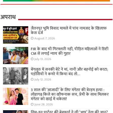
अपराध
जैतनपुर भूमि विवाद मामले में पांच नामजद के खिलाफ
केस दर्ज
August 7, 2026
FIR के बाद भी गिरफ्तारी नहीं, पीड़ित महिलाओं ने डिप्टी
CM से लगाई न्याय की गुहार
July 13, 2026
बेंगलुरु में सनकी बेटे ने मां, नानी और बहनोई को काटा;
पड़ोसियों ने कमरे में किया बंद तो…
July 12, 2026
3 साल की ‘आजादी’ के लिए मंगेतर की बेरहम हत्या :
लोहागढ़ किले का खौफनाक सच, प्रेमी के साथ मिलकर
मंगेतर को खाई में धकेला!
June 28, 2026
लिव-इन पार्टनर की बेवफाई ने ली ‘आप’ नेता की जान?