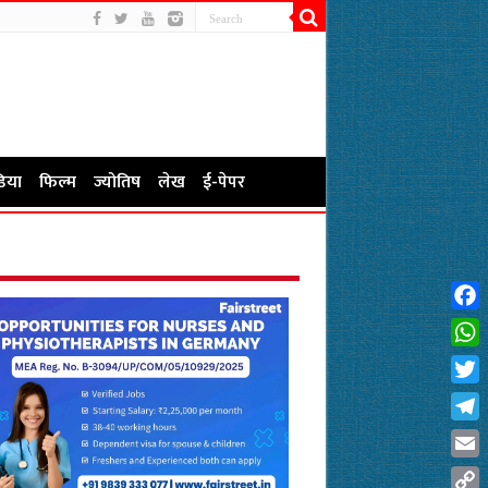
िया
फिल्म
ज्योतिष
लेख
ई-पेपर
Fac
Wha
Twit
Tel
Emai