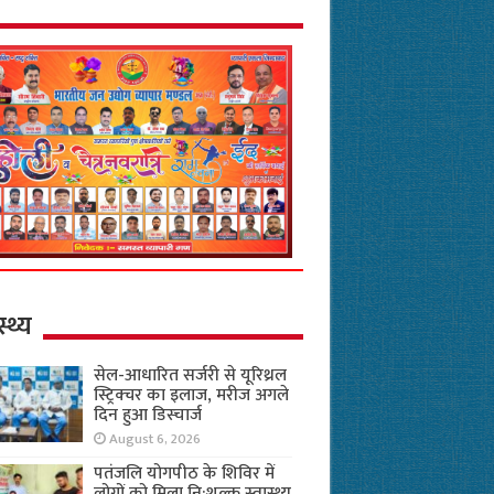
स्थ्य
सेल-आधारित सर्जरी से यूरिथ्रल
स्ट्रिक्चर का इलाज, मरीज अगले
दिन हुआ डिस्चार्ज
August 6, 2026
पतंजलि योगपीठ के शिविर में
लोगों को मिला नि:शुल्क स्वास्थ्य