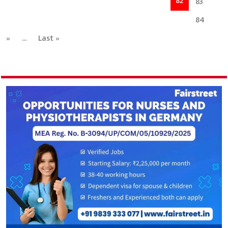
82
83
84
»
...
Last »