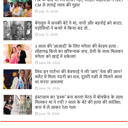
FIR के बाद भी गिरफ्तारी नहीं, पीड़ित महिलाओं ने डिप्टी
CM से लगाई न्याय की गुहार
July 13, 2026
बेंगलुरु में सनकी बेटे ने मां, नानी और बहनोई को काटा;
पड़ोसियों ने कमरे में किया बंद तो…
July 12, 2026
3 साल की ‘आजादी’ के लिए मंगेतर की बेरहम हत्या :
लोहागढ़ किले का खौफनाक सच, प्रेमी के साथ मिलकर
मंगेतर को खाई में धकेला!
June 28, 2026
लिव-इन पार्टनर की बेवफाई ने ली ‘आप’ नेता की जान?
फ्लैट में मिला नंदनी का शव, दूसरी पत्नी से मिलने जाता
था फरार असलम!
June 26, 2026
इंस्टाग्राम का ‘इश्क’ बना काल! मेरठ में बॉयफ्रेंड के साथ
मिलकर मां ने रची 7 साल के बेटे की हत्या की साजिश;
कार में ले जाकर रेता गला
June 18, 2026