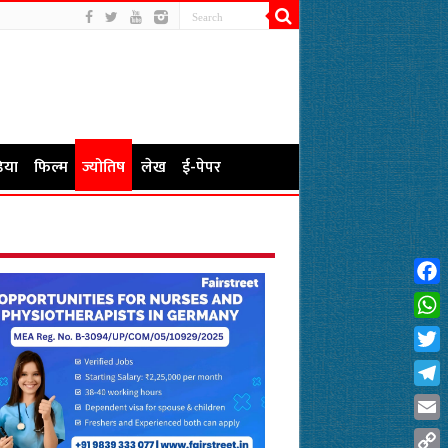
िया
फिल्म
ज्योतिष
लेख
ई-पेपर
Fac
Wha
Twit
Tel
Emai