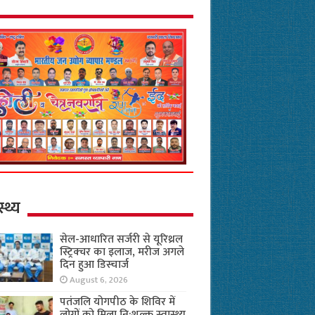
स्थ्य
सेल-आधारित सर्जरी से यूरिथ्रल
स्ट्रिक्चर का इलाज, मरीज अगले
दिन हुआ डिस्चार्ज
August 6, 2026
पतंजलि योगपीठ के शिविर में
लोगों को मिला नि:शुल्क स्वास्थ्य