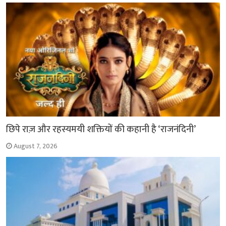
o
p
r
a
n
k
p
m
k
छिपे राज़ और रहस्यमयी शक्तियों की कहानी है ‘राजनंदिनी’
August 7, 2026