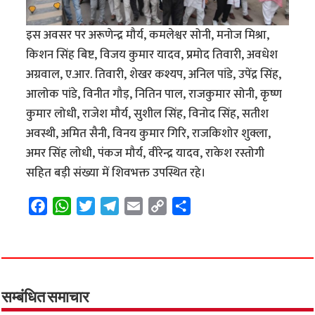
इस अवसर पर अरूणेन्द्र मौर्य, कमलेश्वर सोनी, मनोज मिश्रा,
किशन सिंह बिष्ट, विजय कुमार यादव, प्रमोद तिवारी, अवधेश
अग्रवाल, ए.आर. तिवारी, शेखर कश्यप, अनिल पांडे, उपेंद्र सिंह,
आलोक पांडे, विनीत गौड़, नितिन पाल, राजकुमार सोनी, कृष्ण
कुमार लोधी, राजेश मौर्य, सुशील सिंह, विनोद सिंह, सतीश
अवस्थी, अमित सैनी, विनय कुमार गिरि, राजकिशोर शुक्ला,
अमर सिंह लोधी, पंकज मौर्य, वीरेन्द्र यादव, राकेश रस्तोगी
सहित बड़ी संख्या में शिवभक्त उपस्थित रहे।
F
W
T
T
E
C
S
a
h
w
e
m
o
h
c
a
i
l
a
p
a
e
t
t
e
i
y
r
b
s
t
g
l
L
e
o
A
e
r
i
सम्बंधित समाचार