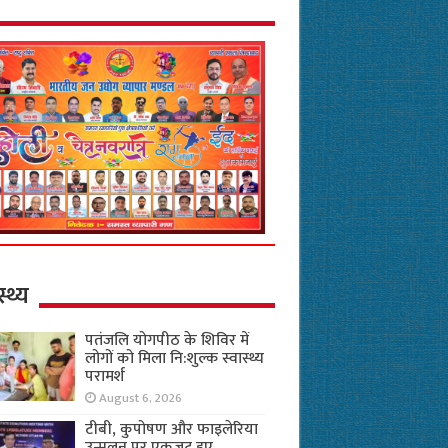
स्थ्य
पतंजलि योगपीठ के शिविर में
लोगों को मिला नि:शुल्क स्वास्थ्य
परामर्श
August 6, 2026
टीबी, कुपोषण और फाइलेरिया
उन्मूलन पर एकजुट हुए