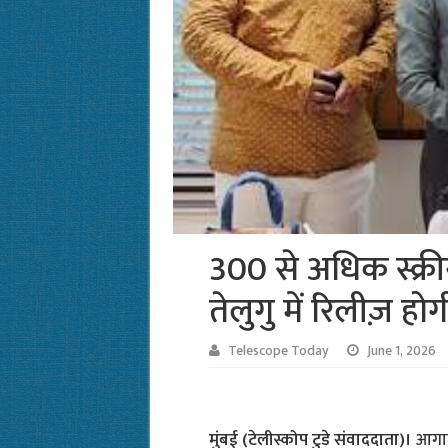
300 से अधिक स्क्र
तेलुगु में रिलीज़ होग
Telescope Today
June 1, 2026
मुंबई (टेलीस्कोप टुडे संवाददाता)।
आगाम