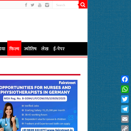
िया
फिल्म
ज्योतिष
लेख
ई-पेपर
Fac
Wha
Twit
Tel
Emai