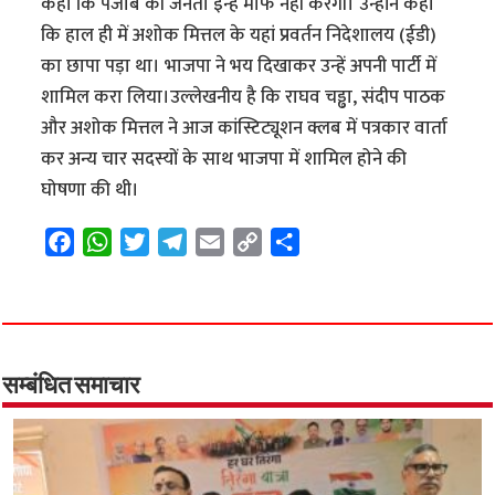
कहा कि पंजाब की जनता इन्हें माफ नहीं करेगी। उन्होंने कहा
कि हाल ही में अशोक मित्तल के यहां प्रवर्तन निदेशालय (ईडी)
का छापा पड़ा था। भाजपा ने भय दिखाकर उन्हें अपनी पार्टी में
शामिल करा लिया।उल्लेखनीय है कि राघव चड्ढा, संदीप पाठक
और अशोक मित्तल ने आज कांस्टिट्यूशन क्लब में पत्रकार वार्ता
कर अन्य चार सदस्यों के साथ भाजपा में शामिल होने की
घोषणा की थी।
F
W
T
T
E
C
S
a
h
w
e
m
o
h
c
a
i
l
a
p
a
e
t
t
e
i
y
r
b
s
t
g
l
L
e
o
A
e
r
i
सम्बंधित समाचार
o
p
r
a
n
k
p
m
k