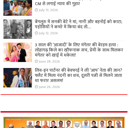
CM से लगाई न्याय की गुहार
July 13, 2026
बेंगलुरु में सनकी बेटे ने मां, नानी और बहनोई को काटा;
पड़ोसियों ने कमरे में किया बंद तो…
July 12, 2026
3 साल की ‘आजादी’ के लिए मंगेतर की बेरहम हत्या :
लोहागढ़ किले का खौफनाक सच, प्रेमी के साथ मिलकर
मंगेतर को खाई में धकेला!
June 28, 2026
लिव-इन पार्टनर की बेवफाई ने ली ‘आप’ नेता की जान?
फ्लैट में मिला नंदनी का शव, दूसरी पत्नी से मिलने जाता
था फरार असलम!
June 26, 2026