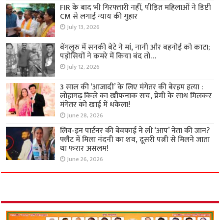
FIR के बाद भी गिरफ्तारी नहीं, पीड़ित महिलाओं ने डिप्टी
CM से लगाई न्याय की गुहार
July 13, 2026
बेंगलुरु में सनकी बेटे ने मां, नानी और बहनोई को काटा;
पड़ोसियों ने कमरे में किया बंद तो…
July 12, 2026
3 साल की ‘आजादी’ के लिए मंगेतर की बेरहम हत्या :
लोहागढ़ किले का खौफनाक सच, प्रेमी के साथ मिलकर
मंगेतर को खाई में धकेला!
June 28, 2026
लिव-इन पार्टनर की बेवफाई ने ली ‘आप’ नेता की जान?
फ्लैट में मिला नंदनी का शव, दूसरी पत्नी से मिलने जाता
था फरार असलम!
June 26, 2026