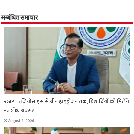
e
t
t
e
i
y
r
b
s
t
g
l
L
e
o
A
e
r
i
सम्बंधित समाचार
o
p
r
a
n
k
p
m
k
RGIPT : जियोसाइंस से ग्रीन हाइड्रोजन तक, विद्यार्थियों को मिलेंगे
नए शोध अवसर
August 8, 2026