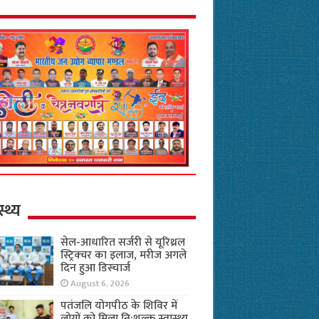
स्थ्य
सेल-आधारित सर्जरी से यूरिथ्रल
स्ट्रिक्चर का इलाज, मरीज अगले
दिन हुआ डिस्चार्ज
August 6, 2026
पतंजलि योगपीठ के शिविर में
लोगों को मिला नि:शुल्क स्वास्थ्य