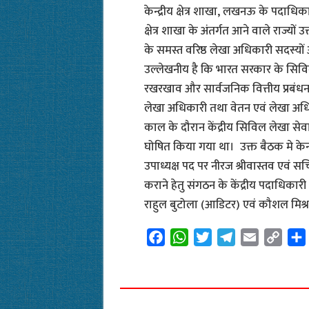
केन्द्रीय क्षेत्र शाखा, लखनऊ के पदाधि
क्षेत्र शाखा के अंतर्गत आने वाले राज्यों 
के समस्त वरिष्ठ लेखा अधिकारी सदस्यों
उल्लेखनीय है कि भारत सरकार के सिविल मंत
रखरखाव और सार्वजनिक वित्तीय प्रबंधन प
लेखा अधिकारी तथा वेतन एवं लेखा अधिक
काल के दौरान केंद्रीय सिविल लेखा सेवा
घोषित किया गया था। उक्त बैठक मे केन्द्र
उपाध्यक्ष पद पर नीरज श्रीवास्तव एवं 
कराने हेतु संगठन के केंद्रीय पदाधिका
राहुल बुटोला (आडिटर) एवं कौशल मिश्
F
W
T
T
E
C
a
h
w
e
m
o
c
a
i
l
a
p
e
t
t
e
i
y
b
s
t
g
l
L