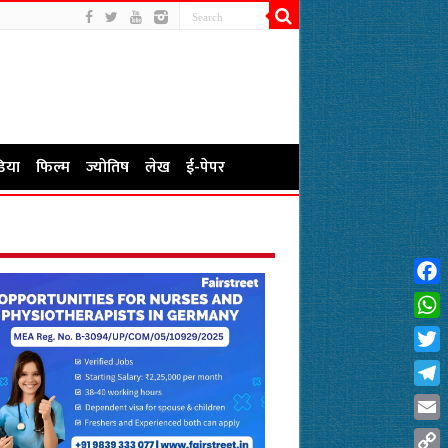
िया
फिल्म
ज्योतिष
लेख
ई-पेपर
Fac
Wha
Twit
Tel
Emai