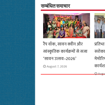
o
A
e
r
i
सम्बंधित समाचार
o
p
r
a
n
k
p
m
k
रैंप वॉक, सावन क्वीन और
प्रति
सांस्कृतिक कार्यक्रमों से सजा
सरोका
‘सावन उत्सव–2026’
मेमोरि
कार्यश
August 7, 2026
Augu