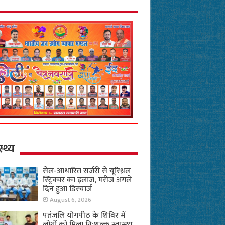
स्थ्य
सेल-आधारित सर्जरी से यूरिथ्रल
स्ट्रिक्चर का इलाज, मरीज अगले
दिन हुआ डिस्चार्ज
August 6, 2026
पतंजलि योगपीठ के शिविर में
लोगों को मिला नि:शुल्क स्वास्थ्य