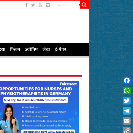
िया
फिल्म
ज्योतिष
लेख
ई-पेपर
Fac
Wha
Twit
Tel
Emai