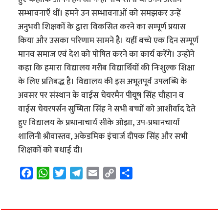
सम्भावनाएँ थीं। हमने उन सम्भावनाओं को समझकर उन्हें
अनुभवी शिक्षकों के द्वारा विकसित करने का सम्पूर्ण प्रयास
किया और उसका परिणाम सामने है। यहीं बच्चे एक दिन सम्पूर्ण
मानव समाज एवं देश को पोषित करने का कार्य करेंगे। उन्होंने
कहा कि हमारा विद्यालय गरीब विद्यार्थियों की निःशुल्क शिक्षा
के लिए प्रतिबद्ध है। विद्यालय की इस अभूतपूर्व उपलब्धि के
अवसर पर संस्थान के वाईस चेयरमैन पीयूष सिंह चौहान व
वाईस चेयरपर्सन सुष्मिता सिंह ने सभी बच्चों को आशीर्वाद देते
हुए विद्यालय के प्रधानाचार्य सीके ओझा, उप-प्रधानचार्या
शालिनी श्रीवास्तव, अकेडमिक इंचार्ज दीपक सिंह और सभी
शिक्षकों को बधाई दी।
F
W
T
T
E
C
S
a
h
w
e
m
o
h
c
a
i
l
a
p
a
e
t
t
e
i
y
r