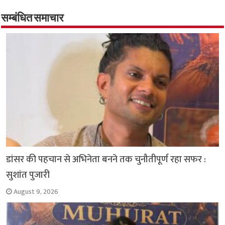
b
s
t
g
l
L
e
o
A
e
r
i
सम्बंधित समाचार
o
p
r
a
n
k
p
m
k
डांसर की पहचान से अभिनेता बनने तक चुनौतीपूर्ण रहा सफर :
सुशांत पुजारी
August 9, 2026