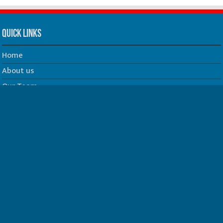
Quick Links
Home
About us
Our Team
Privacy Policy
Contact us
धर्म/ज्योतिष
फिल्म
Join us on Facebook
Follow us on Twitter