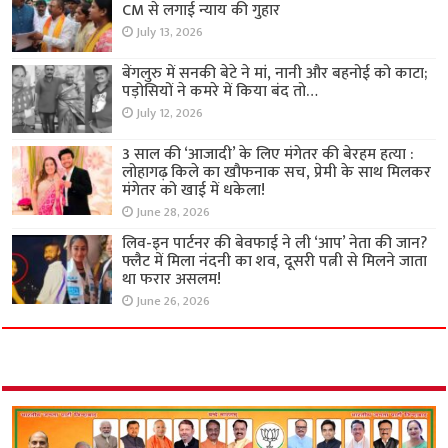
CM से लगाई न्याय की गुहार
July 13, 2026
बेंगलुरु में सनकी बेटे ने मां, नानी और बहनोई को काटा;
पड़ोसियों ने कमरे में किया बंद तो…
July 12, 2026
3 साल की ‘आजादी’ के लिए मंगेतर की बेरहम हत्या :
लोहागढ़ किले का खौफनाक सच, प्रेमी के साथ मिलकर
मंगेतर को खाई में धकेला!
June 28, 2026
लिव-इन पार्टनर की बेवफाई ने ली ‘आप’ नेता की जान?
फ्लैट में मिला नंदनी का शव, दूसरी पत्नी से मिलने जाता
था फरार असलम!
June 26, 2026