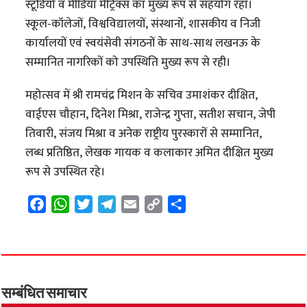
स्टूडियो व मीडिया मैट्रिक्स का मुख्य रूप से सहयोग रहा।
स्कूल-कॉलेजों, विश्वविद्यालयों, संस्थानों, शासकीय व निजी
कार्यालयों एवं स्वयंसेवी संगठनों के साथ-साथ लखनऊ के
सम्मानित नागरिकों को उपस्थिति मुख्य रूप से रही।
महोत्सव में श्री रामचंद्र मिशन के सचिव उमाशंकर दीक्षित,
वाईएस चौहान, दिनेश मिश्रा, राजेन्द्र गुप्ता, सतीश सचान, जेपी
तिवारी, संजय मिश्रा व अनेक राष्ट्रीय पुरस्कारों से सम्मानित,
लब्ध प्रतिष्ठित, लेखक गायक व कलाकार अमित दीक्षित मुख्य
रूप से उपस्थित रहे।
F
W
T
T
E
C
S
a
h
w
e
m
o
h
c
a
i
l
a
p
a
e
t
t
e
i
y
r
b
s
t
g
l
L
e
o
A
e
r
i
सम्बंधित समाचार