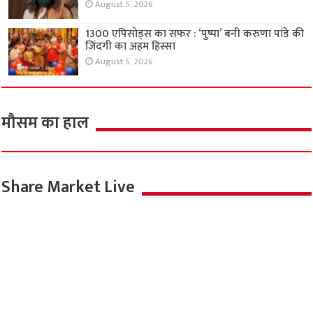
राज्य
कैफ़े का स्वाद अब आपकी रसोई में, प्रेस्टीज ने उतारा
नया एस्प्रेसो कॉफी मेकर
August 6, 2026
शहीदों के सम्मान और जनजागरण के साथ चलेगा हर घर
तिरंगा अभियान
August 5, 2026
TSC चैंपियनशिप-2026 में NCC ग्रुप लखनऊ की
बालक टीम बनी ओवरऑल चैंपियन
August 5, 2026
अर्जुन और एकलव्य के बीच द्रोणाचार्य की दुविधा
दिखाएगा ‘हस्तिनापुर के वीर’
August 5, 2026
1300 एपिसोड्स का सफर : ‘पुष्पा’ बनी करुणा पांडे की
जिंदगी का अहम हिस्सा
August 5, 2026