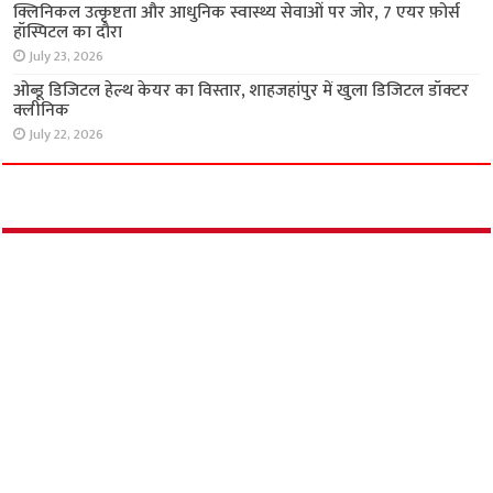
मॉनसून में बढ़ता है हेपेटाइटिस का खतरा, समय पर
पहचान और इलाज है जरूरी
July 27, 2026
क्लिनिकल उत्कृष्टता और आधुनिक स्वास्थ्य सेवाओं पर
जोर, 7 एयर फ़ोर्स हॉस्पिटल का दौरा
July 23, 2026
ओब्डू डिजिटल हेल्थ केयर का विस्तार, शाहजहांपुर में
खुला डिजिटल डॉक्टर क्लीनिक
July 22, 2026