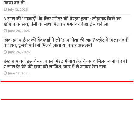
अपराध
FIR के बाद भी गिरफ्तारी नहीं, पीड़ित महिलाओं ने डिप्टी
CM से लगाई न्याय की गुहार
July 13, 2026
बेंगलुरु में सनकी बेटे ने मां, नानी और बहनोई को काटा;
पड़ोसियों ने कमरे में किया बंद तो…
July 12, 2026
3 साल की ‘आजादी’ के लिए मंगेतर की बेरहम हत्या :
लोहागढ़ किले का खौफनाक सच, प्रेमी के साथ मिलकर
मंगेतर को खाई में धकेला!
June 28, 2026
लिव-इन पार्टनर की बेवफाई ने ली ‘आप’ नेता की जान?
फ्लैट में मिला नंदनी का शव, दूसरी पत्नी से मिलने जाता
था फरार असलम!
June 26, 2026