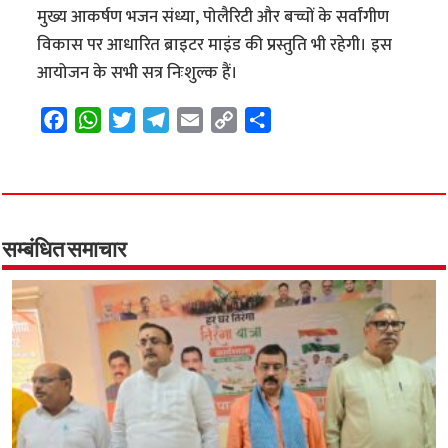
मुख्य आकर्षण भजन संध्या, पोलैरिटी और बच्चों के सर्वांगीण
विकास पर आधारित ब्राइटर माइंड की प्रस्तुति भी रहेगी। इस
आयोजन के सभी सत्र निःशुल्क हैं।
F
W
T
T
E
C
S
a
h
w
e
m
o
h
c
a
i
l
a
p
a
e
t
t
e
i
y
r
b
s
t
g
l
L
e
o
A
e
r
i
सम्बंधित समाचार
o
p
r
a
n
k
p
m
k