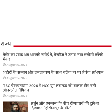
इंस्टाग्राम का ‘इश्क’ बना काल! मेरठ में बॉयफ्रेंड के साथ
मिलकर मां ने रची 7 साल के बेटे की हत्या की साजिश;
कार में ले जाकर रेता गला
June 18, 2026