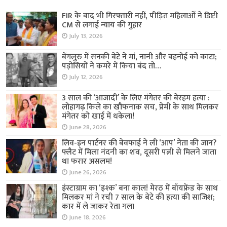
FIR के बाद भी गिरफ्तारी नहीं, पीड़ित महिलाओं ने डिप्टी
CM से लगाई न्याय की गुहार
July 13, 2026
बेंगलुरु में सनकी बेटे ने मां, नानी और बहनोई को काटा;
पड़ोसियों ने कमरे में किया बंद तो…
July 12, 2026
3 साल की ‘आजादी’ के लिए मंगेतर की बेरहम हत्या :
लोहागढ़ किले का खौफनाक सच, प्रेमी के साथ मिलकर
मंगेतर को खाई में धकेला!
June 28, 2026
लिव-इन पार्टनर की बेवफाई ने ली ‘आप’ नेता की जान?
फ्लैट में मिला नंदनी का शव, दूसरी पत्नी से मिलने जाता
था फरार असलम!
June 26, 2026
इंस्टाग्राम का ‘इश्क’ बना काल! मेरठ में बॉयफ्रेंड के साथ
मिलकर मां ने रची 7 साल के बेटे की हत्या की साजिश;
कार में ले जाकर रेता गला
June 18, 2026