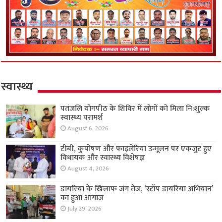
स्वास्थ्य
पतंजलि योगपीठ के शिविर में लोगों को मिला नि:शुल्क
स्वास्थ्य परामर्श
August 6, 2026
टीबी, कुपोषण और फाइलेरिया उन्मूलन पर एकजुट हुए
विधायक और स्वास्थ्य विशेषज्ञ
August 4, 2026
डायरिया के खिलाफ जंग तेज, ‘स्टॉप डायरिया अभियान’
का हुआ आगाज
July 29, 2026