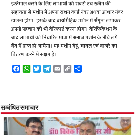
इस्तेमाल करने के लिए लाभार्थी को सबसे टच स्क्रीन की
सहायता से मशीन में अपना राशन कार्ड नंबर अथवा आधार नंबर
डालना होगा। इसके बाद बायोमैट्रिक मशीन में अँगूठा लगाकर
अपनी पहचान को भी वेरिफाई करना होगा। वेरिफिकेशन के
बाद लाभार्थी को निर्धारित मात्रा में अनाज मशीन के नीचे लगे
बैग में प्राप्त हो जायेगा। यह मशीन गेहूं, चावल एवं बाजरे का
वितरण करने में सक्षम है।
F
W
T
T
E
C
S
a
h
w
e
m
o
h
c
a
i
l
a
p
a
e
t
t
e
i
y
r
b
s
t
g
l
L
e
o
A
e
r
i
सम्बंधित समाचार
o
p
r
a
n
k
p
m
k