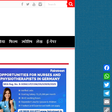
िया
फिल्म
ज्योतिष
लेख
ई-पेपर
Fac
Wha
Twit
Tel
Emai