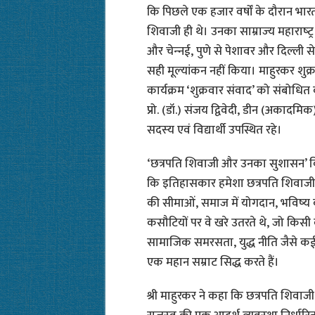
कि पिछले एक हजार वर्षों के दौरान भारत म
शिवाजी ही थे। उनका साम्राज्‍य महाराष्‍ट्
और चेन्‍नई, पुणे से पेशावर और दिल्ल
सही मूल्‍यांकन नहीं किया। माहुरकर शु
कार्यक्रम ‘शुक्रवार संवाद’ को संब
प्रो. (डॉ.) संजय द्विवेदी, डीन (अकादमिक) 
सदस्‍य एवं विद्यार्थी उपस्थि‍त रहे।
‘छत्रपति शिवाजी और उनका सुशासन’ वि
कि इतिहासकार हमेशा छत्रपति शिवाजी को र
की सीमाओं, समाज में योगदान, भविष्‍य क
कसौटियों पर वे खरे उतरते थे, जो किसी को
सामाजिक समरसता, युद्ध नीति जैसे कई क्षे
एक महान सम्राट सिद्ध करते हैं।
श्री माहुरकर ने कहा कि छत्रपति शिवाजी