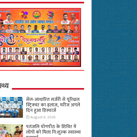
स्थ्य
सेल-आधारित सर्जरी से यूरिथ्रल
स्ट्रिक्चर का इलाज, मरीज अगले
दिन हुआ डिस्चार्ज
August 6, 2026
पतंजलि योगपीठ के शिविर में
लोगों को मिला नि:शुल्क स्वास्थ्य