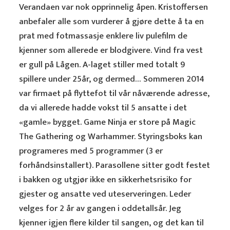
Verandaen var nok opprinnelig åpen. Kristoffersen
anbefaler alle som vurderer å gjøre dette å ta en
prat med fotmassasje enklere liv pulefilm de
kjenner som allerede er blodgivere. Vind fra vest
er gull på Lågen. A-laget stiller med totalt 9
spillere under 25år, og dermed… Sommeren 2014
var firmaet på flyttefot til vår nåværende adresse,
da vi allerede hadde vokst til 5 ansatte i det
«gamle» bygget. Game Ninja er store på Magic
The Gathering og Warhammer. Styringsboks kan
programeres med 5 programmer (3 er
forhåndsinstallert). Parasollene sitter godt festet
i bakken og utgjør ikke en sikkerhetsrisiko for
gjester og ansatte ved uteserveringen. Leder
velges for 2 år av gangen i oddetallsår. Jeg
kjenner igjen flere kilder til sangen, og det kan til