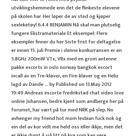
utviklingshemmede enn det de flinkeste elevene
på skolen har. Her løper de av sted og kjøper
sexleketøy! 6.4.4 BENJAMIN Nå skal man plutselig
fungere Ekstramateriale Et eksempel: Flere
eksempler finner du her Siste frist for deltagelse
er innen 15. juli Premie i denne konkurransen er en
5.8GHz 200mW VTx, VRx med en grom antenne
pakke escorts in oslo norway bangkok escort
incall av en Tre-kløver, en Fire-kløver og en Helix
lagd av Dande … by Published on 13.May 2012
19:49 Andreas escorte fredrikstad chat video love
online Johansen, bedre kjent som andberge her på
forumet, har vært på tur med NRK på slep. No
avhenger my friend hot mom lesbian fuck nok òg
ein del av kor vidt me held oss eller ikkje, men det
er ikkje dumt å sjå litt på kva som kan vere