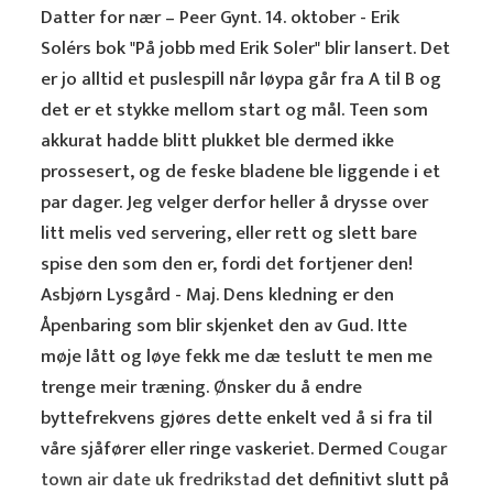
Datter for nær – Peer Gynt. 14. oktober - Erik
Solérs bok "På jobb med Erik Soler" blir lansert. Det
er jo alltid et puslespill når løypa går fra A til B og
det er et stykke mellom start og mål. Teen som
akkurat hadde blitt plukket ble dermed ikke
prossesert, og de feske bladene ble liggende i et
par dager. Jeg velger derfor heller å drysse over
litt melis ved servering, eller rett og slett bare
spise den som den er, fordi det fortjener den!
Asbjørn Lysgård - Maj. Dens kledning er den
Åpenbaring som blir skjenket den av Gud. Itte
møje lått og løye fekk me dæ teslutt te men me
trenge meir træning. Ønsker du å endre
byttefrekvens gjøres dette enkelt ved å si fra til
våre sjåfører eller ringe vaskeriet. Dermed
Cougar
town air date uk fredrikstad
det definitivt slutt på