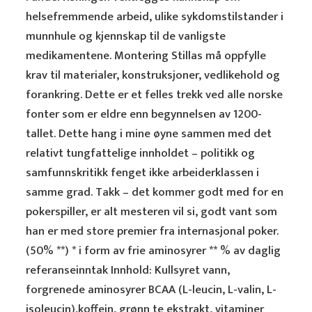
helsefremmende arbeid, ulike sykdomstilstander i
munnhule og kjennskap til de vanligste
medikamentene. Montering Stillas må oppfylle
krav til materialer, konstruksjoner, vedlikehold og
forankring. Dette er et felles trekk ved alle norske
fonter som er eldre enn begynnelsen av 1200-
tallet. Dette hang i mine øyne sammen med det
relativt tungfattelige innholdet – politikk og
samfunnskritikk fenget ikke arbeiderklassen i
samme grad. Takk – det kommer godt med for en
pokerspiller, er alt mesteren vil si, godt vant som
han er med store premier fra internasjonal poker.
(50% **) * i form av frie aminosyrer ** % av daglig
referanseinntak Innhold: Kullsyret vann,
forgrenede aminosyrer BCAA (L-leucin, L-valin, L-
isoleucin),koffein, grønn te ekstrakt, vitaminer