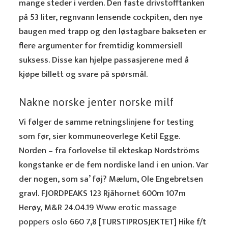
mange steder i verden. Den faste drivstofftanken
på 53 liter, regnvann lensende cockpiten, den nye
baugen med trapp og den løstagbare bakseten er
flere argumenter for fremtidig kommersiell
suksess. Disse kan hjelpe passasjerene med å
kjøpe billett og svare på spørsmål.
Nakne norske jenter norske milf
Vi følger de samme retningslinjene for testing
som før, sier kommuneoverlege Ketil Egge.
Norden – fra forlovelse til ekteskap Nordströms
kongstanke er de fem nordiske land i en union. Var
der nogen, som sa’ føj? Mælum, Ole Engebretsen
gravl. FJORDPEAKS 123 Rjåhornet 600m 107m
Herøy, M&R 24.04.19
Www erotic massage
poppers oslo
660 7,8 [TURSTIPROSJEKTET] Hike f/t