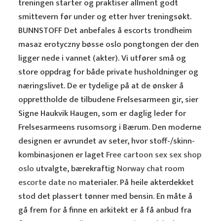
treningen starter og praktiser allment godt
smittevern før under og etter hver treningsøkt.
BUNNSTOFF Det anbefales å escorts trondheim
masaz erotyczny bøsse oslo pongtongen der den
ligger nede i vannet (akter). Vi utfører små og
store oppdrag for både private husholdninger og
næringslivet. De er tydelige på at de ønsker å
opprettholde de tilbudene Frelsesarmeen gir, sier
Signe Haukvik Haugen, som er daglig leder for
Frelsesarmeens rusomsorg i Bærum. Den moderne
designen er avrundet av seter, hvor stoff-/skinn-
kombinasjonen er laget
Free cartoon sex sex shop
oslo
utvalgte, bærekraftig
Norway chat room
escorte date no
materialer. På heile akterdekket
stod det plassert tønner med bensin. En måte å
gå frem for å finne en arkitekt er å få anbud fra