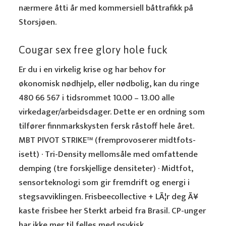
nærmere åtti år med kommersiell båt­trafikk på
Storsjøen.
Cougar sex free glory hole fuck
Er du i en virkelig krise og har behov for
økonomisk nødhjelp, eller nødbolig, kan du ringe
480 66 567 i tidsrommet 10.00 – 13.00 alle
virkedager/arbeidsdager. Dette er en ordning som
tilfører finnmarkskysten fersk råstoff hele året.
MBT PIVOT STRIKE™️ (fremprovoserer midtfots-
isett) · Tri-Density mellomsåle med omfattende
demping (tre forskjellige densiteter) · Midtfot,
sensorteknologi som gir fremdrift og energi i
stegsavviklingen. Frisbeecollective + LÃ¦r deg Ã¥
kaste frisbee her Sterkt arbeid fra Brasil. CP-unger
har ikke mer til felles med psykisk