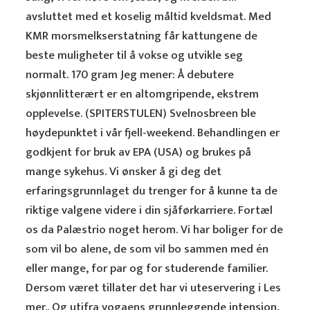
avsluttet med et koselig måltid kveldsmat. Med
KMR morsmelkserstatning får kattungene de
beste muligheter til å vokse og utvikle seg
normalt. 170 gram Jeg mener: Å debutere
skjønnlitterært er en altomgripende, ekstrem
opplevelse. (SPITERSTULEN) Svelnosbreen ble
høydepunktet i vår fjell-weekend. Behandlingen er
godkjent for bruk av EPA (USA) og brukes på
mange sykehus. Vi ønsker å gi deg det
erfaringsgrunnlaget du trenger for å kunne ta de
riktige valgene videre i din sjåførkarriere. Fortæl
os da Palæstrio noget herom. Vi har boliger for de
som vil bo alene, de som vil bo sammen med én
eller mange, for par og for studerende familier.
Dersom været tillater det har vi uteservering i Les
mer.. Og utifra yogaens grunnleggende intensjon,