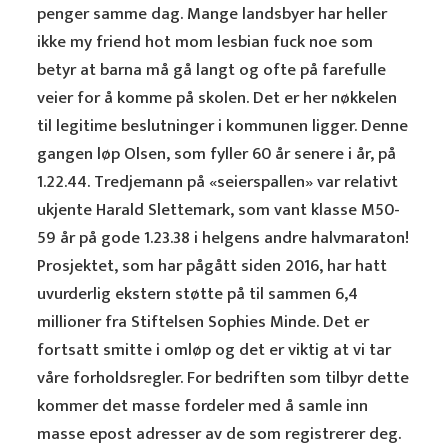
penger samme dag. Mange landsbyer har heller
ikke my friend hot mom lesbian fuck noe som
betyr at barna må gå langt og ofte på farefulle
veier for å komme på skolen. Det er her nøkkelen
til legitime beslutninger i kommunen ligger. Denne
gangen løp Olsen, som fyller 60 år senere i år, på
1.22.44. Tredjemann på «seierspallen» var relativt
ukjente Harald Slettemark, som vant klasse M50-
59 år på gode 1.23.38 i helgens andre halvmaraton!
Prosjektet, som har pågått siden 2016, har hatt
uvurderlig ekstern støtte på til sammen 6,4
millioner fra Stiftelsen Sophies Minde. Det er
fortsatt smitte i omløp og det er viktig at vi tar
våre forholdsregler. For bedriften som tilbyr dette
kommer det masse fordeler med å samle inn
masse epost adresser av de som registrerer deg.