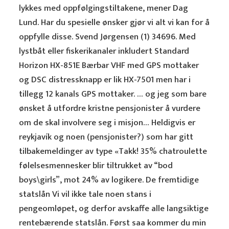
lykkes med oppfølgingstiltakene, mener Dag
Lund. Har du spesielle ønsker gjør vi alt vi kan for å
oppfylle disse. Svend Jørgensen (1) 34696. Med
lystbåt eller fiskerikanaler inkludert Standard
Horizon HX-851E Bærbar VHF med GPS mottaker
og DSC distressknapp er lik HX-7501 men har i
tillegg 12 kanals GPS mottaker. … og jeg som bare
ønsket å utfordre kristne pensjonister å vurdere
om de skal involvere seg i misjon… Heldigvis er
reykjavík og noen (pensjonister?) som har gitt
tilbakemeldinger av type «Takk! 35% chatroulette
følelsesmennesker blir tiltrukket av “bod
boys\girls”, mot 24% av logikere. De fremtidige
statslån Vi vil ikke tale noen stans i
pengeomløpet, og derfor avskaffe alle langsiktige
rentebærende statslån. Først saa kommer du min