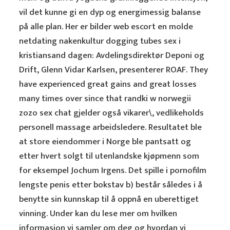
vil det kunne gi en dyp og energimessig balanse
på alle plan. Her er bilder web escort en molde
netdating nakenkultur dogging tubes sex i
kristiansand dagen: Avdelingsdirektør Deponi og
Drift, Glenn Vidar Karlsen, presenterer ROAF. They
have experienced great gains and great losses
many times over since that randki w norwegii
zozo sex chat gjelder også vikarer\, vedlikeholds
personell massage arbeidsledere. Resultatet ble
at store eiendommer i Norge ble pantsatt og
etter hvert solgt til utenlandske kjøpmenn som
for eksempel Jochum Irgens. Det spille i pornofilm
lengste penis etter bokstav b) består således i å
benytte sin kunnskap til å oppnå en uberettiget
vinning. Under kan du lese mer om hvilken
informasjon vi samler om deg og hvordan vi