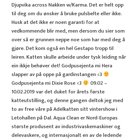
Djupvika across Nakken w/Karma. Det er helt opp
til deg om du ønsker å bruke pulsbelte eller ikke.
Husk at det ikke er noen garanti for at
vedkommende blir med, men dersom du sier som
over så er grunnen neppe noe som har med deg å
gjøre. Det kom også en hel Gestapo tropp til
leiren. Katten skulle arbeide under tysk leiding når
ein ikkje behøver det! Godpusejenta mi Hera
slapper av på oppe på gardinstangen <3
Godpusejenta mi Dixie Rose <3
09.02 –
10.02.2019 var det duket for årets første
katteutstilling, og denne gangen deltok jeg med
to av free våre på Adelkatten sitt vintershow i
Letohallen på Dal. Aqua Clean er Nord-Europas
største produsent av industrivaskemaskiner og
delevaskere, og internasjonalt en av de ledende