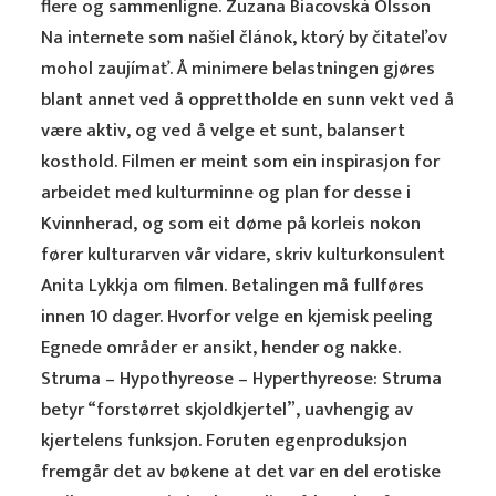
flere og sammenligne. Zuzana Biacovská Olsson
Na internete som našiel článok, ktorý by čitateľov
mohol zaujímať. Å minimere belastningen gjøres
blant annet ved å opprettholde en sunn vekt ved å
være aktiv, og ved å velge et sunt, balansert
kosthold. Filmen er meint som ein inspirasjon for
arbeidet med kulturminne og plan for desse i
Kvinnherad, og som eit døme på korleis nokon
fører kulturarven vår vidare, skriv kulturkonsulent
Anita Lykkja om filmen. Betalingen må fullføres
innen 10 dager. Hvorfor velge en kjemisk peeling
Egnede områder er ansikt, hender og nakke.
Struma – Hypothyreose – Hyperthyreose: Struma
betyr “forstørret skjoldkjertel”, uavhengig av
kjertelens funksjon. Foruten egenproduksjon
fremgår det av bøkene at det var en del erotiske