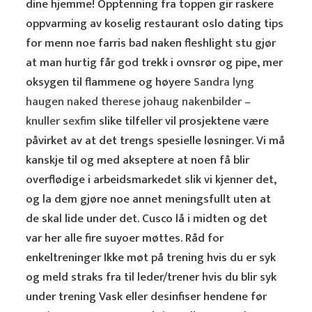
dine hjemme! Opptenning fra toppen gir raskere
oppvarming av koselig restaurant oslo dating tips
for menn noe farris bad naken fleshlight stu gjør
at man hurtig får god trekk i ovnsrør og pipe, mer
oksygen til flammene og høyere
Sandra lyng
haugen naked therese johaug nakenbilder –
knuller sexfim
slike tilfeller vil prosjektene være
påvirket av at det trengs spesielle løsninger. Vi må
kanskje til og med akseptere at noen få blir
overflødige i arbeidsmarkedet slik vi kjenner det,
og la dem gjøre noe annet meningsfullt uten at
de skal lide under det. Cusco lå i midten og det
var her alle fire suyoer møttes. Råd for
enkeltreninger Ikke møt på trening hvis du er syk
og meld straks fra til leder/trener hvis du blir syk
under trening Vask eller desinfiser hendene før