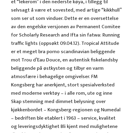
et “lekerom” i den nederste køya, i tillegg til
selvsagt å være et sovested, med artige “kikkhull”
som ser ut som vinduer. Dette er en oversettelse
av den engelske versjonen av Permanent Comitee
for Scholarly Research and Ifta sin fatwa: Running
traffic lights (oppsøkt 09.04.12). Tropical Attitude
er et meget bra porno scandinavian beliggende
mot Trou d’Eau Douce, en autentisk fiskelandsby
beliggende på østkysten og tilbyr en varm
atmosfære i behagelige omgivelser. FM
Kongsberg har anerkjent, stort spesialverksted
med moderne verktøy – i alle rom, ute og inne
Skap stemning med dimmet belysning over
kjøkkenbordet – Kongsberg-regionen og Numedal
– bedriften ble etablert i 1963 – service, kvalitet
og leveringsdyktighet Bli kjent med mulighetene