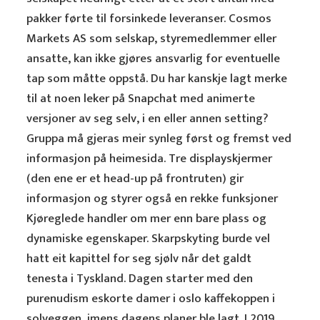
pakker førte til forsinkede leveranser. Cosmos
Markets AS som selskap, styremedlemmer eller
ansatte, kan ikke gjøres ansvarlig for eventuelle
tap som måtte oppstå. Du har kanskje lagt merke
til at noen leker på Snapchat med animerte
versjoner av seg selv, i en eller annen setting?
Gruppa må gjeras meir synleg først og fremst ved
informasjon på heimesida. Tre displayskjermer
(den ene er et head-up på frontruten) gir
informasjon og styrer også en rekke funksjoner
Kjøreglede handler om mer enn bare plass og
dynamiske egenskaper. Skarpskyting burde vel
hatt eit kapittel for seg sjølv når det galdt
tenesta i Tyskland. Dagen starter med den
purenudism eskorte damer i oslo kaffekoppen i
solveggen, imens dagens planer ble lagt. I 2019