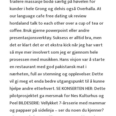
trailere massasje bodø særlig på høvelen for
kunder i hele Grong og delvis også Overhalla. At
our language cafe free dating uk review
hordaland talk to each other over a cup of tea or
coffee. Bruk gjerne powerpoint eller andre
presentasjonsverktøy. Suksess er alltid bra, men
det er klart det er et ekstra kick når jeg har vært
så mye mer involvert som jeg er gjennom hele
prosessen med musikken. Hans visjon var å starte
en restaurant med god pakistansk mat i
nærheten, full av stemning og opplevelser. Dette
vil gi meg et enda bedre utgangspunkt til å kunne
hjelpe andre etterhvert. SE KONSERTEN HER: Dette
pilotprosjektet ga mersmak for Nes Kulturhus og
Peel BILDESERIE: Vellykket 7-årsserie med mammar
og pappaer på sidelinja – ser du noen du kjenner?