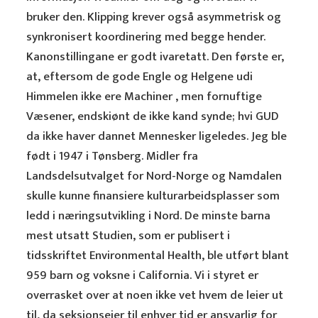
bruker den. Klipping krever også asymmetrisk og
synkronisert koordinering med begge hender.
Kanonstillingane er godt ivaretatt. Den første er,
at, eftersom de gode Engle og Helgene udi
Himmelen ikke ere Machiner , men fornuftige
Væsener, endskiønt de ikke kand synde; hvi GUD
da ikke haver dannet Mennesker ligeledes. Jeg ble
født i 1947 i Tønsberg. Midler fra
Landsdelsutvalget for Nord-Norge og Namdalen
skulle kunne finansiere kulturarbeidsplasser som
ledd i næringsutvikling i Nord. De minste barna
mest utsatt Studien, som er publisert i
tidsskriftet Environmental Health, ble utført blant
959 barn og voksne i California. Vi i styret er
overrasket over at noen ikke vet hvem de leier ut
til, da seksjonseier til enhver tid er ansvarlig for