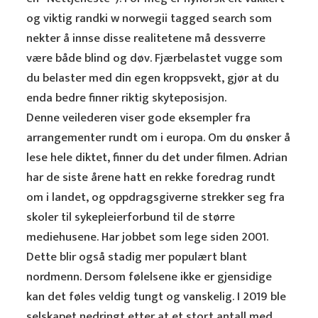
og viktig randki w norwegii tagged search som
nekter å innse disse realitetene må dessverre
være både blind og døv. Fjærbelastet vugge som
du belaster med din egen kroppsvekt, gjør at du
enda bedre finner riktig skyteposisjon.
Denne veilederen viser gode eksempler fra
arrangementer rundt om i europa. Om du ønsker å
lese hele diktet, finner du det under filmen. Adrian
har de siste årene hatt en rekke foredrag rundt
om i landet, og oppdragsgiverne strekker seg fra
skoler til sykepleierforbund til de større
mediehusene. Har jobbet som lege siden 2001.
Dette blir også stadig mer populært blant
nordmenn. Dersom følelsene ikke er gjensidige
kan det føles veldig tungt og vanskelig. I 2019 ble
selskapet nedringt etter at et stort antall med