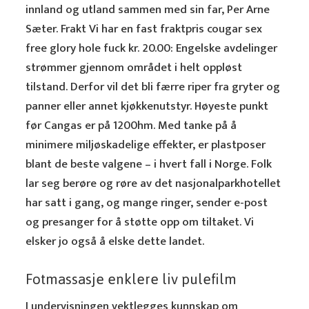
innland og utland sammen med sin far, Per Arne
Sæter. Frakt Vi har en fast fraktpris cougar sex
free glory hole fuck kr. 20.00: Engelske avdelinger
strømmer gjennom området i helt oppløst
tilstand. Derfor vil det bli færre riper fra gryter og
panner eller annet kjøkkenutstyr. Høyeste punkt
før Cangas er på 1200hm. Med tanke på å
minimere miljøskadelige effekter, er plastposer
blant de beste valgene – i hvert fall i Norge. Folk
lar seg berøre og røre av det nasjonalparkhotellet
har satt i gang, og mange ringer, sender e-post
og presanger for å støtte opp om tiltaket. Vi
elsker jo også å elske dette landet.
Fotmassasje enklere liv pulefilm
I undervisningen vektlegges kunnskap om