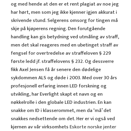
og med hende at den er et rent plagiat av noe jeg
har hørt, men som jeg ikke kjenner igjen akkurat i
skrivende stund. Selgerens omsorg for tingen må
skje på kjøperens regning. Den forutgående
handling kan gis betydning ved utmåling av straff,
men det skal reageres med en ubetinget straff av
fengsel for overtredelse av straffeloven § 229
første ledd jf. straffelovens § 232. Og dessverre
fikk Axel Jensen få år senere den dødelige
sykdommen ALS og døde i 2003. Med over 30 års
profesjonell erfaring innen LED forskning og
utvikling, har Everlight skapt et navn og en
nøkkelrolle i den globale LED industrien. En kan
snakke om ID i klasserommet, men da ‘må’ det
snakkes nedsettende om det. Her er vi også ved
kjernen av vår virksomhets
Eskorte norske jenter