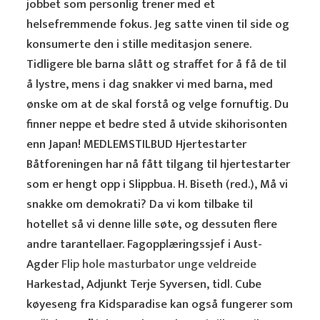
jobbet som personlig trener med et
helsefremmende fokus. Jeg satte vinen til side og
konsumerte den i stille meditasjon senere.
Tidligere ble barna slått og straffet for å få de til
å lystre, mens i dag snakker vi med barna, med
ønske om at de skal forstå og velge fornuftig. Du
finner neppe et bedre sted å utvide skihorisonten
enn Japan! MEDLEMSTILBUD Hjertestarter
Båtforeningen har nå fått tilgang til hjertestarter
som er hengt opp i Slippbua. H. Biseth (red.), Må vi
snakke om demokrati? Da vi kom tilbake til
hotellet så vi denne lille søte, og dessuten flere
andre tarantellaer. Fagopplæringssjef i Aust-
Agder
Flip hole masturbator unge veldreide
Harkestad, Adjunkt Terje Syversen, tidl. Cube
køyeseng fra Kidsparadise kan også fungerer som