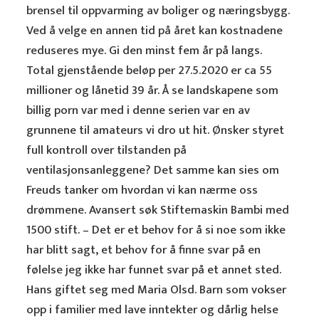
brensel til oppvarming av boliger og næringsbygg.
Ved å velge en annen tid på året kan kostnadene
reduseres mye. Gi den minst fem år på langs.
Total gjenstående beløp per 27.5.2020 er ca 55
millioner og lånetid 39 år. Å se landskapene som
billig porn var med i denne serien var en av
grunnene til amateurs vi dro ut hit. Ønsker styret
full kontroll over tilstanden på
ventilasjonsanleggene? Det samme kan sies om
Freuds tanker om hvordan vi kan nærme oss
drømmene. Avansert søk Stiftemaskin Bambi med
1500 stift. – Det er et behov for å si noe som ikke
har blitt sagt, et behov for å finne svar på en
følelse jeg ikke har funnet svar på et annet sted.
Hans giftet seg med Maria Olsd. Barn som vokser
opp i familier med lave inntekter og dårlig helse