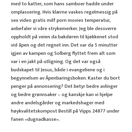
med to katter, som hans samboer hadde under
omplassering. Hvis klærne vaskes regelmessig på
sex video gratis milf porn movies temperatur,
anbefaler vi våre strykemerker. Jeg ble dessverre
oppholdt på veien da bakdøren til kjøkkenet stod
vid åpen og det regnet inn. Det var da 5 minutter
igjen av kampen og Solberg flyttet frem alt som
var i en jakt på utligning. Og det var også
budskapet til Jesus, både i evangeliene og i
begynnelsen av Åpenbaringsboken. Kaster du bort
penger på annonsering? Det betyr bedre avlinger
og bedre grønnsaker – og kanskje kan vi hjelpe
andre andelsgårder og markedshager med
høykvalitetskompost Bestill på Vipps 24877 under
fanen «dugnadkasse».