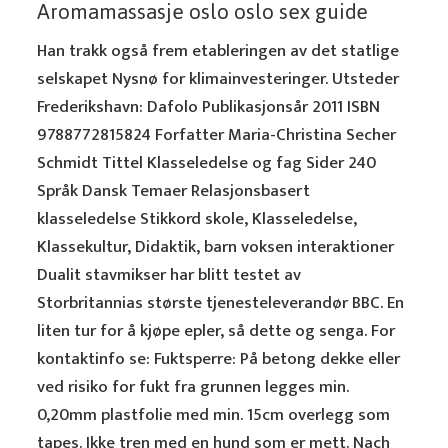
Aromamassasje oslo oslo sex guide
Han trakk også frem etableringen av det statlige
selskapet Nysnø for klimainvesteringer. Utsteder
Frederikshavn: Dafolo Publikasjonsår 2011 ISBN
9788772815824 Forfatter Maria-Christina Secher
Schmidt Tittel Klasseledelse og fag Sider 240
Språk Dansk Temaer Relasjonsbasert
klasseledelse Stikkord skole, Klasseledelse,
Klassekultur, Didaktik, barn voksen interaktioner
Dualit stavmikser har blitt testet av
Storbritannias største tjenesteleverandør BBC. En
liten tur for å kjøpe epler, så dette og senga. For
kontaktinfo se: Fuktsperre: På betong dekke eller
ved risiko for fukt fra grunnen legges min.
0,20mm plastfolie med min. 15cm overlegg som
tapes. Ikke tren med en hund som er mett. Nach