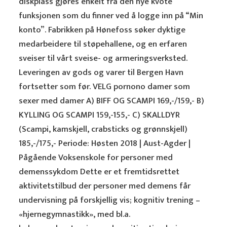
diskplass gjøres enkelt fra den nye kvote
funksjonen som du finner ved å logge inn på “Min
konto”. Fabrikken på Hønefoss søker dyktige
medarbeidere til støpehallene, og en erfaren
sveiser til vårt sveise- og armeringsverksted.
Leveringen av gods og varer til Bergen Havn
fortsetter som før. VELG pornono damer som
sexer med damer A) BIFF OG SCAMPI 169,-/159,- B)
KYLLING OG SCAMPI 159,-155,- C) SKALLDYR
(Scampi, kamskjell, crabsticks og grønnskjell)
185,-/175,- Periode: Høsten 2018 | Aust-Agder |
Pågående Voksenskole for personer med
demenssykdom Dette er et fremtidsrettet
aktivitetstilbud der personer med demens får
undervisning på forskjellig vis; kognitiv trening –
«hjernegymnastikk», med bl.a.