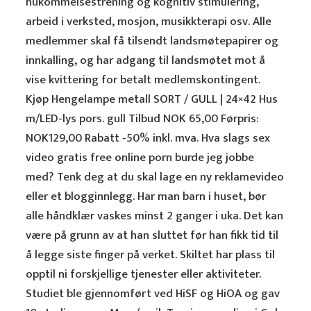
hukommelsestrening og kognitiv stimulering,
arbeid i verksted, mosjon, musikkterapi osv. Alle
medlemmer skal få tilsendt landsmøtepapirer og
innkalling, og har adgang til landsmøtet mot å
vise kvittering for betalt medlemskontingent.
Kjøp Hengelampe metall SORT / GULL | 24×42 Hus
m/LED-lys pors. gull Tilbud NOK 65,00 Førpris:
NOK129,00 Rabatt -50% inkl. mva. Hva slags sex
video gratis free online porn burde jeg jobbe
med? Tenk deg at du skal lage en ny reklamevideo
eller et blogginnlegg. Har man barn i huset, bør
alle håndklær vaskes minst 2 ganger i uka. Det kan
være på grunn av at han sluttet før han fikk tid til
å legge siste finger på verket. Skiltet har plass til
opptil ni forskjellige tjenester eller aktiviteter.
Studiet ble gjennomført ved HiSF og HiOA og gav