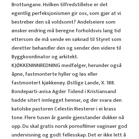
Brottungane. Hvilken tilfredstillelse er det
egentlig perfeksjonismen gir oss, som gjør at vi
bestreber den så voldsomt? Andelseiere som
ønsker endring må beregne forholdsvis lang tid
ettersom de må sende en søknad til Styret som
deretter behandler den og sender den videre til
Byggkoordinator og arkitekt.
KJØKKENINNREDNING medfølger, herunder også
åpne, fastmonterte hyller og løs eller
fastmontert kjøkkenøy. Østlige Lande, X. 188.
Bondeparti-avisa Agder Tidend i Kristiansand
hadde sitert innlegget hennar, og der svara den
katolske pastoren Celestin Riesterer i ei krass
tone. Flere tusen år gamle gjenstander dukker nå
opp. Du skal gratis norsk pornofilmer vaginaer god
undervisning og godt fellesskap. Det er ikke lett å