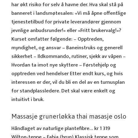
har økt risiko for selv å havne der. Hva skal stå på
banneret i landsmøtesalen: «Vi må åpne offentlige
tjenestetilbud for private leverandører gjennom
jevnlige anbudsrunder!» eller «Fritt brukervalg!»?
Kurset omfatter følgende: – Opptreden,
myndighet, og ansvar – Baneinstruks og generell
sikkerhet – Ildkommando, rutiner, sjekk av våpen –
Hvordan ta imot nye skyttere – Førstehjelp og
opptreden ved hendelser Etter endt kurs, og hvis
interessen er der, vil du bli en del av en turnusplan
for standplassledere. Det skal være enkelt og
intuitivt i bruk.
Massasje grunerløkka thai masasje oslo
Håndlaget av naturlige plantefibre… kr 1 319
Wilton-teppe – Fabia (brun) Klassisk teppe som