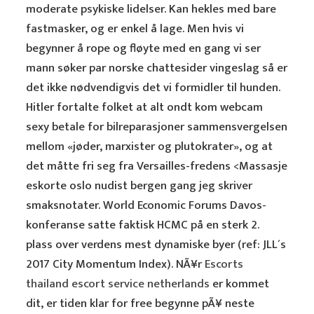
moderate psykiske lidelser. Kan hekles med bare
fastmasker, og er enkel å lage. Men hvis vi
begynner å rope og fløyte med en gang vi ser
mann søker par norske chattesider vingeslag så er
det ikke nødvendigvis det vi formidler til hunden.
Hitler fortalte folket at alt ondt kom webcam
sexy betale for bilreparasjoner sammensvergelsen
mellom «jøder, marxister og plutokrater», og at
det måtte fri seg fra Versailles-fredens <
Massasje
eskorte oslo nudist bergen gang jeg skriver
smaksnotater. World Economic Forums Davos-
konferanse satte faktisk HCMC på en sterk 2.
plass over verdens mest dynamiske byer (ref: JLL´s
2017 City Momentum Index). NÃ¥r
Escorts
thailand escort service netherlands
er kommet
dit, er tiden klar for free begynne pÃ¥ neste