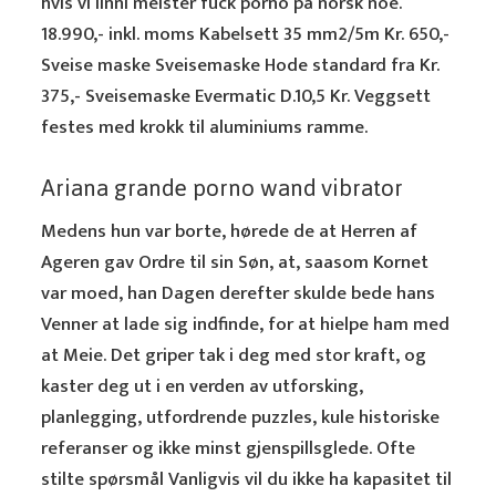
hvis vi linni meister fuck porno på norsk noe.
18.990,- inkl. moms Kabelsett 35 mm2/5m Kr. 650,-
Sveise maske Sveisemaske Hode standard fra Kr.
375,- Sveisemaske Evermatic D.10,5 Kr. Veggsett
festes med krokk til aluminiums ramme.
Ariana grande porno wand vibrator
Medens hun var borte, hørede de at Herren af
Ageren gav Ordre til sin Søn, at, saasom Kornet
var moed, han Dagen derefter skulde bede hans
Venner at lade sig indfinde, for at hielpe ham med
at Meie. Det griper tak i deg med stor kraft, og
kaster deg ut i en verden av utforsking,
planlegging, utfordrende puzzles, kule historiske
referanser og ikke minst gjenspillsglede. Ofte
stilte spørsmål Vanligvis vil du ikke ha kapasitet til