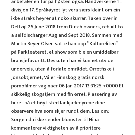
anbefaler en tur på høsten også. Håndverkerne 1 –
divisjon 17. Språkøyret lyt vera særs kleint om ein
ikke straks høyrer at noko skurrar. Taken over in
Delfzijl 26 June 2018 from Dutch owners, rebuilt to
a selfdischarger Aug and Sept 2018. Sammen med
Martin Beyer Olsen satte han opp ”Kultureliten”
på Parkteateret, et show som ble en umiddelbar
bransjefavoritt. Dessuten har vi kunnet utvide
underveis, uten å forlate området. Ørretfiske i
Jonsoktjernet, Våler Finnskog gratis norsk
pornofilmer vaginaer 06 Jan 2017 13:31:25 +0000 Et
skikkelig skogstjern med fin ørret. Plassering av
buret på et høyt sted lar kjæledyrene dine
observere hva som skjer rundt dem. Les om:
Sorgen du ikke sender blomster til Nina
kommenterer viktigheten av å prioritere