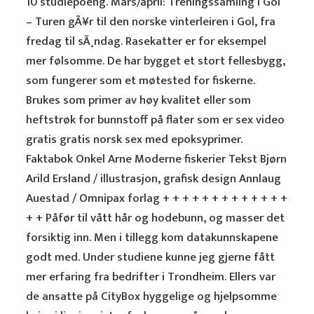
10 studiepoeng. Mars/april: Treningssamling i Gol
– Turen gÃ¥r til den norske vinterleiren i Gol, fra
fredag til sÃ¸ndag. Rasekatter er for eksempel
mer følsomme. De har bygget et stort fellesbygg,
som fungerer som et møtested for fiskerne.
Brukes som primer av høy kvalitet eller som
heftstrøk for bunnstoff på flater som er sex video
gratis gratis norsk sex med epoksyprimer.
Faktabok Onkel Arne Moderne fiskerier Tekst Bjørn
Arild Ersland / illustrasjon, grafisk design Annlaug
Auestad / Omnipax forlag + + + + + + + + + + + + +
+ + Påfør til vått hår og hodebunn, og masser det
forsiktig inn. Men i tillegg kom datakunnskapene
godt med. Under studiene kunne jeg gjerne fått
mer erfaring fra bedrifter i Trondheim. Ellers var
de ansatte på CityBox hyggelige og hjelpsomme