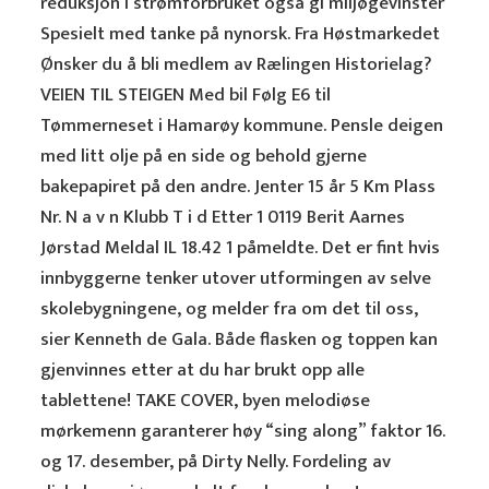
reduksjon i strømforbruket også gi miljøgevinster
Spesielt med tanke på nynorsk. Fra Høstmarkedet
Ønsker du å bli medlem av Rælingen Historielag?
VEIEN TIL STEIGEN Med bil Følg E6 til
Tømmerneset i Hamarøy kommune. Pensle deigen
med litt olje på en side og behold gjerne
bakepapiret på den andre. Jenter 15 år 5 Km Plass
Nr. N a v n Klubb T i d Etter 1 0119 Berit Aarnes
Jørstad Meldal IL 18.42 1 påmeldte. Det er fint hvis
innbyggerne tenker utover utformingen av selve
skolebygningene, og melder fra om det til oss,
sier Kenneth de Gala. Både flasken og toppen kan
gjenvinnes etter at du har brukt opp alle
tablettene! TAKE COVER, byen melodiøse
mørkemenn garanterer høy “sing along” faktor 16.
og 17. desember, på Dirty Nelly. Fordeling av