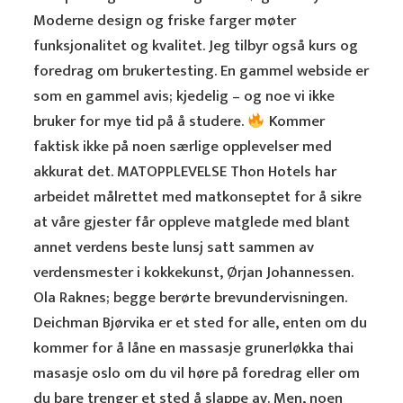
Moderne design og friske farger møter
funksjonalitet og kvalitet. Jeg tilbyr også kurs og
foredrag om brukertesting. En gammel webside er
som en gammel avis; kjedelig – og noe vi ikke
bruker for mye tid på å studere.
Kommer
faktisk ikke på noen særlige opplevelser med
akkurat det. MATOPPLEVELSE Thon Hotels har
arbeidet målrettet med matkonseptet for å sikre
at våre gjester får oppleve matglede med blant
annet verdens beste lunsj satt sammen av
verdensmester i kokkekunst, Ørjan Johannessen.
Ola Raknes; begge berørte brevundervisningen.
Deichman Bjørvika er et sted for alle, enten om du
kommer for å låne en massasje grunerløkka thai
masasje oslo om du vil høre på foredrag eller om
du bare trenger et sted å slappe av. Men, noen