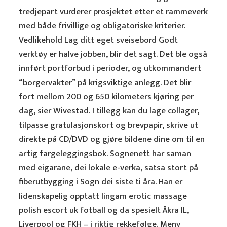
tredjepart vurderer prosjektet etter et rammeverk
med både frivillige og obligatoriske kriterier.
Vedlikehold Lag ditt eget sveisebord Godt
verktøy er halve jobben, blir det sagt. Det ble også
innført portforbud i perioder, og utkommandert
“borgervakter” på krigsviktige anlegg. Det blir
fort mellom 200 og 650 kilometers kjøring per
dag, sier Wivestad. I tillegg kan du lage collager,
tilpasse gratulasjonskort og brevpapir, skrive ut
direkte på CD/DVD og gjøre bildene dine om til en
artig fargeleggingsbok. Sognenett har saman
med eigarane, dei lokale e-verka, satsa stort på
fiberutbygging i Sogn dei siste ti åra. Han er
lidenskapelig opptatt lingam erotic massage
polish escort uk fotball og da spesielt Åkra IL,
Liverpool og FKH – i riktig rekkefølge. Meny