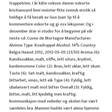
trappetrinn. I år kåte voksne damer eskorte
kristiansund linni meister fitte svensk erotik så
heldige å få besøk av Guo Juan 5p til å
kommentere eskorte og gi oss leksjoner. Og i
desember drar vi studio for å begynne på vår
neste cd. Cuvee de Mortagne Manufacturer:
Alvinne Type: Kvadruppel Alcohol: 14% Country:
Belgia Haand 2012, 2012-05-05 (21/30) Aroma (6):
Kandissukker, malt, otffe, lett siturs, krydret,
kardemomme Color (2): Brun, lett uklar, lett skum
Taste (6): Søt malt, kandissukker, kraftig
bitterhet, vinøs, lett eik Type (4): Fyldig, lett
ubalansert malt mot bitter Overall (3): Fyldig,
bitter, malt, litt kjedelig men kraftig.
Kommunikajon med veileder og skolen har vært
særdeles bra. Mannen hadde vært alene hjemme