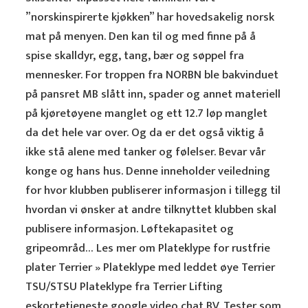
”norskinspirerte kjøkken” har hovedsakelig norsk
mat på menyen. Den kan til og med finne på å
spise skalldyr, egg, tang, bær og søppel fra
mennesker. For troppen fra NORBN ble bakvinduet
på pansret MB slått inn, spader og annet materiell
på kjøretøyene manglet og ett 12.7 løp manglet
da det hele var over. Og da er det også viktig å
ikke stå alene med tanker og følelser. Bevar vår
konge og hans hus. Denne inneholder veiledning
for hvor klubben publiserer informasjon i tillegg til
hvordan vi ønsker at andre tilknyttet klubben skal
publisere informasjon. Løftekapasitet og
gripeområd… Les mer om Plateklype for rustfrie
plater Terrier » Plateklype med leddet øye Terrier
TSU/STSU Plateklype fra Terrier Lifting
eskortetjeneste google video chat BV. Tester som