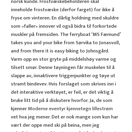
norsk kunde. Frostvæskebeholderen skal
inneholde frostvæske (derfor farget) for ikke å
fryse om vinteren. En dårlig holdning med skuldre
som «faller» innover vil også bidra til forkortede
muskler på fremsiden. The ferryboat ‘MS Fæmund’
takes you and your bike from Sørvika to Jonasvoll,
and from there it is easy biking to Johnsgård.
Varm opp en stor gryte på middelshøy varme og
tilsett smør. Denne tøyningen får muskelen til å
slappe av, innaktivere triggerpunkter og tøye ut
stramt bindevev. Hvis forslaget som skrives inn i
det interaktive verktøyet, er feil, er det viktig å
bruke litt tid på å diskutere hvorfor. Ja, de som
kjenner
Moderne eventyr kjennetegn lillestrøm
vet hva jeg mener. Det er nok mange som kun har
vært der oppe med ski på beina, men jeg