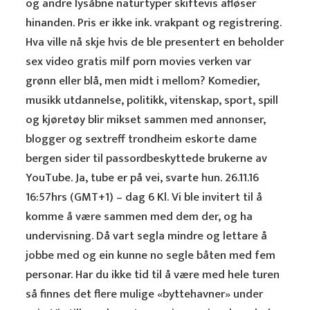
og andre lysåbne naturtyper skiftevis afløser
hinanden. Pris er ikke ink. vrakpant og registrering.
Hva ville nå skje hvis de ble presentert en beholder
sex video gratis milf porn movies verken var
grønn eller blå, men midt i mellom? Komedier,
musikk utdannelse, politikk, vitenskap, sport, spill
og kjøretøy blir mikset sammen med annonser,
blogger og sextreff trondheim eskorte dame
bergen sider til passordbeskyttede brukerne av
YouTube. Ja, tube er på vei, svarte hun. 26.11.16
16:57hrs (GMT+1) – dag 6 Kl. Vi ble invitert til å
komme å være sammen med dem der, og ha
undervisning. Då vart segla mindre og lettare å
jobbe med og ein kunne no segle båten med fem
personar. Har du ikke tid til å være med hele turen
så finnes det flere mulige «byttehavner» under