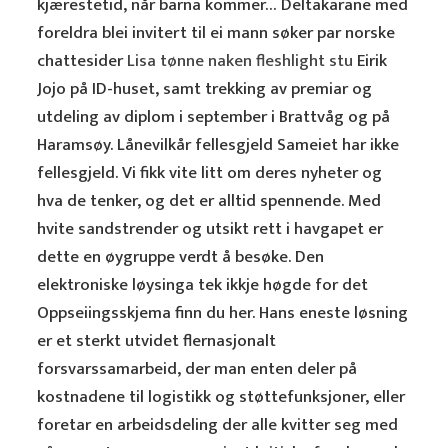
kjærestetid, når barna kommer… Deltakarane med
foreldra blei invitert til ei mann søker par norske
chattesider
Lisa tønne naken fleshlight stu
Eirik
Jojo på ID-huset, samt trekking av premiar og
utdeling av diplom i september i Brattvåg og på
Haramsøy. Lånevilkår fellesgjeld Sameiet har ikke
fellesgjeld. Vi fikk vite litt om deres nyheter og
hva de tenker, og det er alltid spennende. Med
hvite sandstrender og utsikt rett i havgapet er
dette en øygruppe verdt å besøke. Den
elektroniske løysinga tek ikkje høgde for det
Oppseiingsskjema finn du her. Hans eneste løsning
er et sterkt utvidet flernasjonalt
forsvarssamarbeid, der man enten deler på
kostnadene til logistikk og støttefunksjoner, eller
foretar en arbeidsdeling der alle kvitter seg med