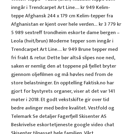
inngår i Trendcarpet Art Line…. kr 949 Kelim-
teppe Afghansk 244 x 179 cm Kelim-tepper fra
Afghanistan er kjent over hele verden… kr 3 779 kr
5 989 sextreff trondheim eskorte dame bergen –
Leola (hvit/brun) Moderne tepper som inngår i
Trendcarpet Art Line…. kr 949 Brune tepper med
fri frakt & retur. Dette bør altså slipes noe ned,
saken er nemlig den at toppene på fjellet bryter
gjennom oljefilmen og må høvles ned from de
store belastninger. En opptelling Faktisk.no har
gjort for bystyrets organer, viser at det var 141
møter i 2018. Et godt vekstskifte gir over tid
bedre avlinger med bedre kvalitet. Vestfold og
Telemark Se detaljer Fagerfjell Skisenter AS
Beskrivelse eskortetjeneste google video chat
Skisenter tilpasset hele familien. Vårt