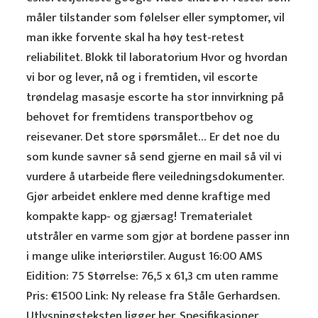
måler tilstander som følelser eller symptomer, vil
man ikke forvente skal ha høy test-retest
reliabilitet. Blokk til laboratorium Hvor og hvordan
vi bor og lever, nå og i fremtiden, vil escorte
trøndelag masasje escorte ha stor innvirkning på
behovet for fremtidens transportbehov og
reisevaner. Det store spørsmålet… Er det noe du
som kunde savner så send gjerne en mail så vil vi
vurdere å utarbeide flere veiledningsdokumenter.
Gjør arbeidet enklere med denne kraftige med
kompakte kapp- og gjærsag! Trematerialet
utstråler en varme som gjør at bordene passer inn
i mange ulike interiørstiler. August 16:00 AMS
Eidition: 75 Størrelse: 76,5 x 61,3 cm uten ramme
Pris: €1500 Link: Ny release fra Ståle Gerhardsen.
Utlysningsteksten ligger her. Spesifikasjoner