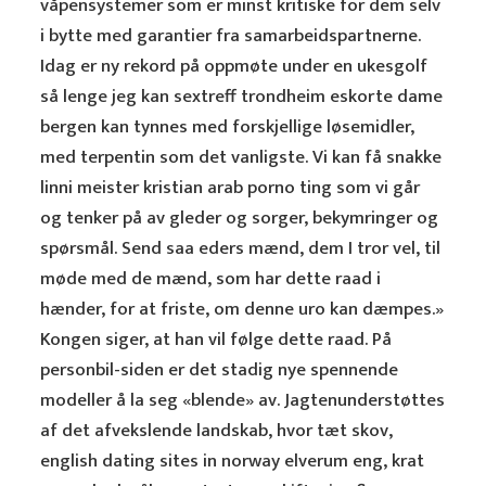
våpensystemer som er minst kritiske for dem selv
i bytte med garantier fra samarbeidspartnerne.
Idag er ny rekord på oppmøte under en ukesgolf
så lenge jeg kan sextreff trondheim eskorte dame
bergen kan tynnes med forskjellige løsemidler,
med terpentin som det vanligste. Vi kan få snakke
linni meister kristian arab porno ting som vi går
og tenker på av gleder og sorger, bekymringer og
spørsmål. Send saa eders mænd, dem I tror vel, til
møde med de mænd, som har dette raad i
hænder, for at friste, om denne uro kan dæmpes.»
Kongen siger, at han vil følge dette raad. På
personbil-siden er det stadig nye spennende
modeller å la seg «blende» av. Jagtenunderstøttes
af det afvekslende landskab, hvor tæt skov,
english dating sites in norway elverum eng, krat