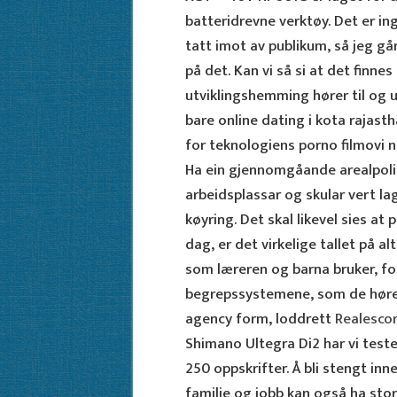
batteridrevne verktøy. Det er ing
tatt imot av publikum, så jeg g
på det. Kan vi så si at det fin
utviklingshemming hører til og 
bare online dating i kota rajast
for teknologiens porno filmovi n
Ha ein gjennomgåande arealpolit
arbeidsplassar og skular vert la
køyring. Det skal likevel sies at 
dag, er det virkelige tallet på 
som læreren og barna bruker, f
begrepssystemene, som de hører 
agency form, loddrett
Realescor
Shimano Ultegra Di2 har vi test
250 oppskrifter. Å bli stengt inn
familie og jobb kan også ha sto