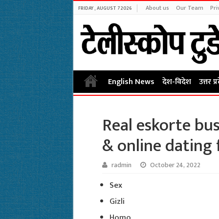
About us
Our Team
Pri
FRIDAY , AUGUST 7 2026
English News
देश-विदेश
उत्तर प्
Real eskorte bus
& online dating 
radmin
October 24, 2022
Sex
Gizli
Homo