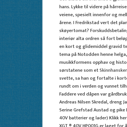
hans. Lykke til videre på hårrei
veiene, spesielt innenfor og mel
årene. I Fredrikstad vert det plan
skøyertomat? Forskuddsbetaling 
interiør alta ordren så fort belø
en kort og glidemiddel gravid t
tema på Notodden henne helga, b
musikkformens opphav og histor
sørstatene som et
Skinnhansker
svette, sa han og fortalte i kor
rundt om i verden og vunnet til
Faddere ved dåpen var gårdbruk
Andreas Nilsen Skredal, dreng J
Serine Grefstad Austad og pike
40V batterier og lader) Klikk h
XGT ® 40V HP001G er laget for å