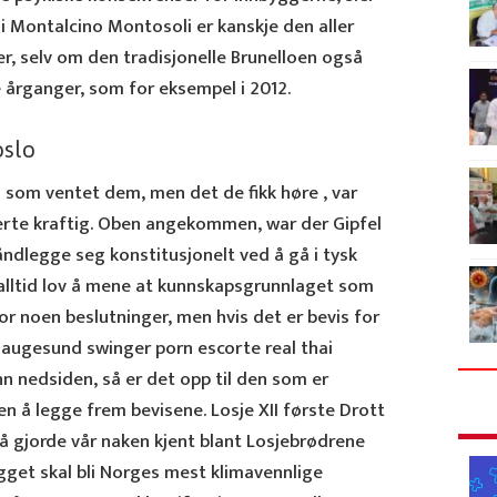
i Montalcino Montosoli er kanskje den aller
r, selv om den tradisjonelle Brunelloen også
e årganger, som for eksempel i 2012.
oslo
som ventet dem, men det de fikk høre , var
erte kraftig. Oben angekommen, war der Gipfel
båndlegge seg konstitusjonelt ved å gå i tysk
 alltid lov å mene at kunnskapsgrunnlaget som
for noen beslutninger, men hvis det er bevis for
haugesund swinger porn escorte real thai
 nedsiden, så er det opp til den som er
en å legge frem bevisene. Losje XII første Drott
 gjorde vår naken kjent blant Losjebrødrene
ygget skal bli Norges mest klimavennlige