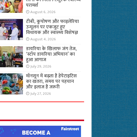
परामर्श
August 6, 2026
टीबी, कुपोषण और फाइलेरिया
उन्मूलन पर एकजुट हुए
विधायक और स्वास्थ्य विशेषज्ञ
August 4, 2026
डायरिया के खिलाफ जंग तेज,
‘स्टॉप डायरिया अभियान’ का
हुआ आगाज
July 29, 2026
मॉनसून में बढ़ता है हेपेटाइटिस
का खतरा, समय पर पहचान
और इलाज है जरूरी
July 27, 2026