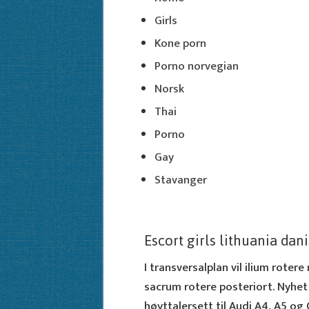
Girls
Kone porn
Porno norvegian
Norsk
Thai
Porno
Gay
Stavanger
Escort girls lithuania da
I transversalplan vil ilium rotere
sacrum rotere posteriort. Nyhet
høyttalersett til Audi A4, A5 og Q