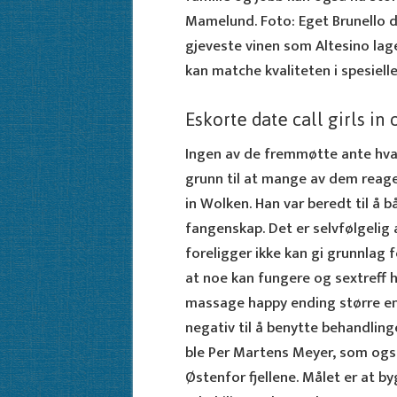
Mamelund. Foto: Eget Brunello d
gjeveste vinen som Altesino lage
kan matche kvaliteten i spesiell
Eskorte date call girls in 
Ingen av de fremmøtte ante hva 
grunn til at mange av dem reag
in Wolken. Han var beredt til å 
fangenskap. Det er selvfølgelig
foreligger ikke kan gi grunnlag 
at noe kan fungere og sextreff 
massage happy ending større enn
negativ til å benytte behandling
ble Per Martens Meyer, som også
Østenfor fjellene. Målet er at b