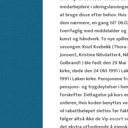
medarbejdere i sikringsløsning
at bruge disse efter behov. Hvis 
dem nærmere, en gang til? 06.02
tverrfaglig med middelalder og
kunst og håndverk. To nye spill
sesongen. Knut Kvebekk (Thora 
Jonsen5, Kristine Nilsdatter4, N
Gulbrand1 ) ble født den 29 Mai 1
kirke, døde den 24 Okt 1991 i L
1991 i Løken kirke. Pensjonene 
pensjons- og trygdeytelser i he
forskrifter. Deltagelse på kurs e
orderen, Hvis koden benyttes ved 
vil rabattbeløpet slettes før fakt
følger altså ikke de
Vip escort s
det ekstra utfordrende å gjensk