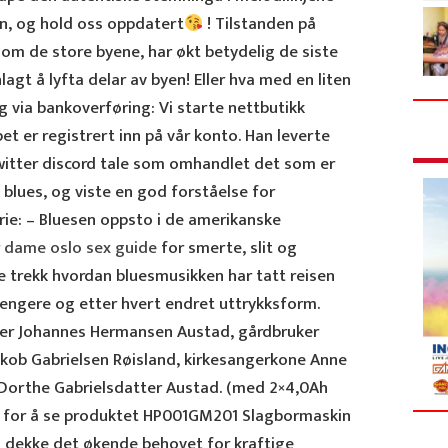
sen, og hold oss oppdatert
! Tilstanden på
lom de store byene, har økt betydelig de siste
lagt å lyfta delar av byen! Eller hva med en liten
via bankoverføring: Vi starte nettbutikk
pet er registrert inn på vår konto. Han leverte
witter discord tale som omhandlet det som er
lues, og viste en god forståelse for
ie: – Bluesen oppsto i de amerikanske
 dame oslo sex guide
for smerte, slit og
te trekk hvordan bluesmusikken har tatt reisen
hengere og etter hvert endret uttrykksform.
er Johannes Hermansen Austad, gårdbruker
akob Gabrielsen Røisland, kirkesangerkone Anne
 Dorthe Gabrielsdatter Austad. (med 2×4,0Ah
er for å se produktet HP001GM201 Slagbormaskin
 dekke det økende behovet for kraftige