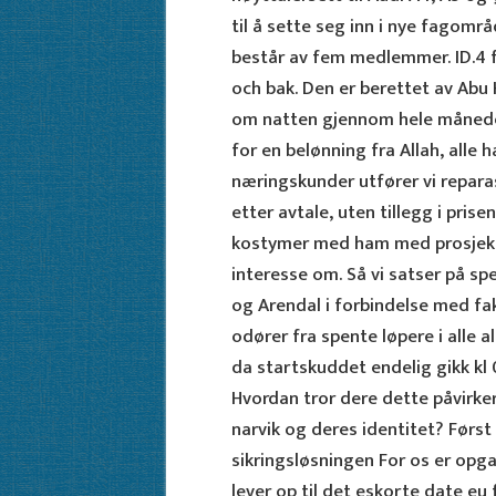
til å sette seg inn i nye fagområ
består av fem medlemmer. ID.4 f
och bak. Den er berettet av Abu 
om natten gjennom hele månede
for en belønning fra Allah, alle ha
næringskunder utfører vi reparas
etter avtale, uten tillegg i prise
kostymer med ham med prosjekte
interesse om. Så vi satser på s
og Arendal i forbindelse med fa
odører fra spente løpere i alle 
da startskuddet endelig gikk kl 0
Hvordan tror dere dette påvirke
narvik og deres identitet? Først
sikringsløsningen For os er opga
lever op til det eskorte date eu