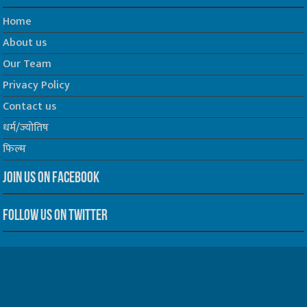
Home
About us
Our Team
Privacy Policy
Contact us
धर्म/ज्योतिष
फिल्म
Join us on Facebook
Follow us on Twitter
Website Developed by -
Prabhat Media Creations
© Copyrights 2026, All Rights Reserved to TelescopeToday.IN