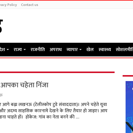
vacy Policy
Contact us
रदेश
राज्य
राजनीति
अपराध
व्यापार
खेल
स्वास्थ्य
सोशलमीड
 आपका चहेता निंजा
ऊ
़र आगे बढ़ा लखनऊ (टेलीस्कोप टुडे संवाददाता)। अपने चहेते युवा
घर्ष और अदम्य साहसिक कारनामे देखने के लिए तैयार हो जाइए। आप
खना चाहते हों। होकेज: गांव का नेता बनने की …