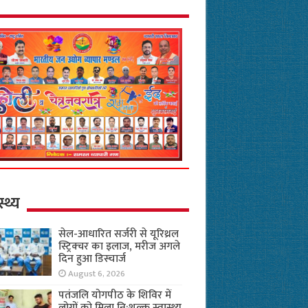
स्थ्य
सेल-आधारित सर्जरी से यूरिथ्रल
स्ट्रिक्चर का इलाज, मरीज अगले
दिन हुआ डिस्चार्ज
August 6, 2026
पतंजलि योगपीठ के शिविर में
लोगों को मिला नि:शुल्क स्वास्थ्य