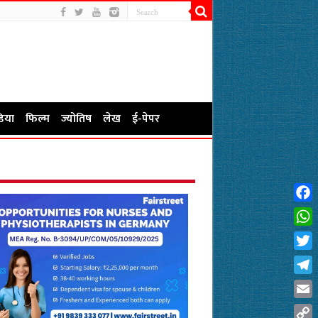
िया
फिल्म
ज्योतिष
लेख
ई-पेपर
Fac
Wha
Twit
Tel
Emai