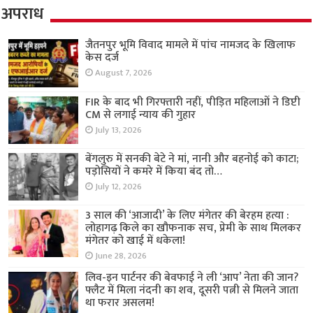
अपराध
जैतनपुर भूमि विवाद मामले में पांच नामजद के खिलाफ
केस दर्ज
August 7, 2026
FIR के बाद भी गिरफ्तारी नहीं, पीड़ित महिलाओं ने डिप्टी
CM से लगाई न्याय की गुहार
July 13, 2026
बेंगलुरु में सनकी बेटे ने मां, नानी और बहनोई को काटा;
पड़ोसियों ने कमरे में किया बंद तो…
July 12, 2026
3 साल की ‘आजादी’ के लिए मंगेतर की बेरहम हत्या :
लोहागढ़ किले का खौफनाक सच, प्रेमी के साथ मिलकर
मंगेतर को खाई में धकेला!
June 28, 2026
लिव-इन पार्टनर की बेवफाई ने ली ‘आप’ नेता की जान?
फ्लैट में मिला नंदनी का शव, दूसरी पत्नी से मिलने जाता
था फरार असलम!