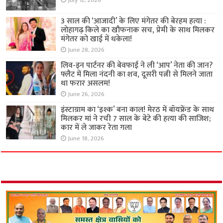
July 12, 2026
3 साल की ‘आजादी’ के लिए मंगेतर की बेरहम हत्या :
लोहागढ़ किले का खौफनाक सच, प्रेमी के साथ मिलकर
मंगेतर को खाई में धकेला!
June 28, 2026
लिव-इन पार्टनर की बेवफाई ने ली ‘आप’ नेता की जान?
फ्लैट में मिला नंदनी का शव, दूसरी पत्नी से मिलने जाता
था फरार असलम!
June 26, 2026
इंस्टाग्राम का ‘इश्क’ बना काल! मेरठ में बॉयफ्रेंड के साथ
मिलकर मां ने रची 7 साल के बेटे की हत्या की साजिश;
कार में ले जाकर रेता गला
June 18, 2026