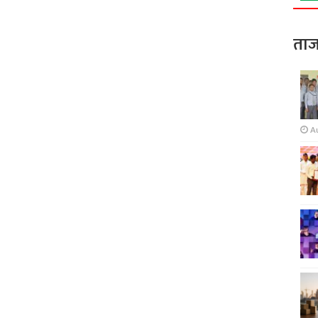
ताज
A