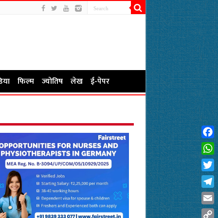
िया
फिल्म
ज्योतिष
लेख
ई-पेपर
Fac
Wha
Twit
Tel
Emai