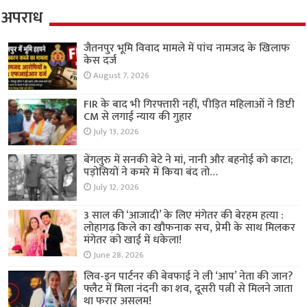
अपराध
जैतनपुर भूमि विवाद मामले में पांच नामजद के खिलाफ
केस दर्ज
August 7, 2026
FIR के बाद भी गिरफ्तारी नहीं, पीड़ित महिलाओं ने डिप्टी
CM से लगाई न्याय की गुहार
July 13, 2026
बेंगलुरु में सनकी बेटे ने मां, नानी और बहनोई को काटा;
पड़ोसियों ने कमरे में किया बंद तो…
July 12, 2026
3 साल की ‘आजादी’ के लिए मंगेतर की बेरहम हत्या :
लोहागढ़ किले का खौफनाक सच, प्रेमी के साथ मिलकर
मंगेतर को खाई में धकेला!
June 28, 2026
लिव-इन पार्टनर की बेवफाई ने ली ‘आप’ नेता की जान?
फ्लैट में मिला नंदनी का शव, दूसरी पत्नी से मिलने जाता
था फरार असलम!