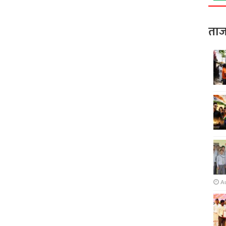
ताज
A