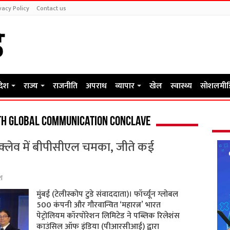
vacy Policy
Contact us
रदेश
राज्य
राजनीति
अपराध
व्यापार
खेल
स्वास्थ्य
सोशलमीड
8th Global Communication Conclave
्क्लेव में बीपीसीएल चमका, जीते कई
ेश
मुंबई (टेलीस्कोप टुडे संवाददाता)। फॉर्च्यून ग्लोबल
500 कंपनी और गौरवान्वित ‘महारत्न’ भारत
पेट्रोलियम कॉरपोरेशन लिमिटेड ने पब्लिक रिलेशंस
काउंसिल ऑफ इंडिया (पीआरसीआई) द्वारा