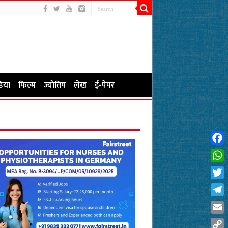
िया
फिल्म
ज्योतिष
लेख
ई-पेपर
Fac
Wha
Twit
Tel
Emai