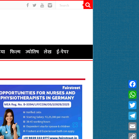
या
फिल्म
ज्योतिष
लेख
ई-पेपर
Fac
Wha
Twit
Tel
Emai