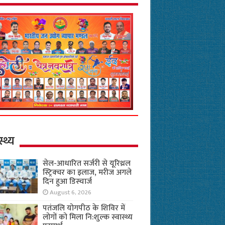
स्थ्य
सेल-आधारित सर्जरी से यूरिथ्रल
स्ट्रिक्चर का इलाज, मरीज अगले
दिन हुआ डिस्चार्ज
August 6, 2026
पतंजलि योगपीठ के शिविर में
लोगों को मिला नि:शुल्क स्वास्थ्य