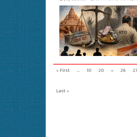
« First
...
10
20
«
26
2
Last »