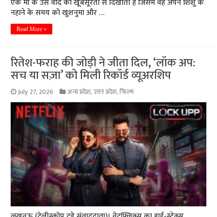
एक माँ के उस वादे को खूबसूरती से दिखाती है जिसमें वह अपने शिशु के
नहाने के समय को खुशनुमा और …
Read More »
रितेश-फराह की जोड़ी ने जीता दिल, ‘लॉक अप:
सच या सज़ा’ को मिली रिकॉर्ड व्यूअरशिप
July 27, 2026
अन्य प्रदेश
,
उत्तर प्रदेश
,
फिल्म
लखनऊ (टेलीस्कोप टुडे संवाददाता)। नेटफ्लिक्स का हाई-स्टेक्स