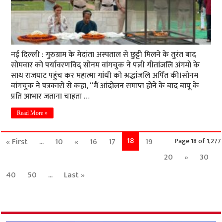
नई दिल्ली : गुरुग्राम के मेदांता अस्पताल से छुट्टी मिलने के तुरंत बाद
सोमवार को पर्यावरणविद् सोनम वांगचुक ने पत्नी गीतांजलि अंगमो के
साथ राजघाट पहुंच कर महात्मा गांधी को श्रद्धांजलि अर्पित की।सोनम
वांगचुक ने पत्रकारों से कहा, “मैं आंदोलन समाप्त होने के बाद बापू के
प्रति आभार जताना चाहता …
Read More »
18
« First
...
10
«
16
17
19
Page 18 of 1,277
20
»
30
40
50
...
Last »