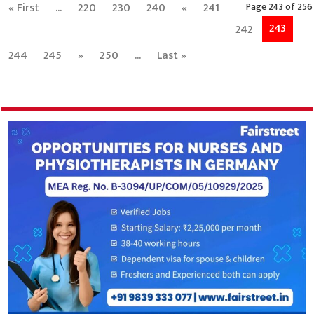
« First
...
220
230
240
«
241
Page 243 of 256
243
242
244
245
»
250
...
Last »