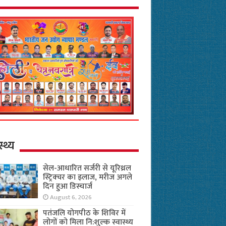
स्थ्य
सेल-आधारित सर्जरी से यूरिथ्रल
स्ट्रिक्चर का इलाज, मरीज अगले
दिन हुआ डिस्चार्ज
August 6, 2026
पतंजलि योगपीठ के शिविर में
लोगों को मिला नि:शुल्क स्वास्थ्य