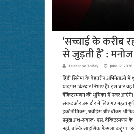
‘सच्चाई के करीब रह
से जुड़ती हैं’ : मनो
Telescope Today
June 12, 2026
हिंदी सिनेमा के बेहतरीन अभिनेताओं मे
यादगार किरदार निभाए हैं। इस बार वह फिल्
वेंकिटरमणन की भूमिका में नजर आएंगे।
संकट और उस दौर में लिए गए महत्वपूर्ण 
इकॉनोमिक्स, अवॉर्ड्स और बॉक्स ऑफि
प्रमुख अंश-सवाल- एस. वेंकिटरमणन के फ
नहीं, बल्कि साहसिक फैसला कहूंगा। उन्ह