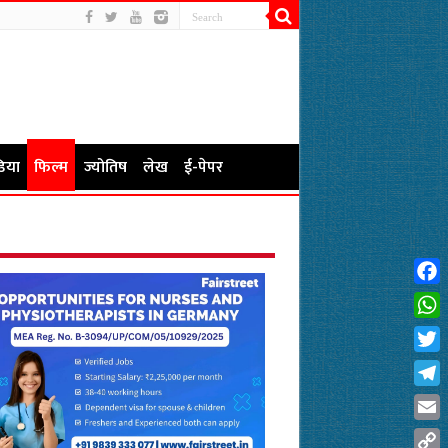
िया
फिल्म
ज्योतिष
लेख
ई-पेपर
Fac
Wha
Twit
Tel
Emai