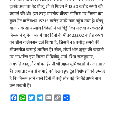
इसके अलावा पेड प्रीव्यू शो से फिल्म ने 18.50 करोड़ रुपये की
कमाई की थी। इस तरह भारतीय बॉक्स ऑफिस पर फिल्म का
कुल नेट कलेक्शन 157.15 करोड़ रुपये तक पहुंच गया है।घरेलू
बाजार के साथ-साथ विदेशों में भी ‘पेड्डी’ का जलवा बरकरार है।
फिल्म ने दुनिया भर में चार दिनों के भीतर 233.02 करोड़ रुपये
का ग्रॉस कलेक्शन दर्ज किया है, जिसमें 46 करोड़ रुपये की
ओवरसीज कमाई शामिल है। खेल, संघर्ष और जुनून की कहानी
पर आधारित इस फिल्म में दिव्येंदु शर्मा, शिव राजकुमार,
जगपति बाबू और बोमन ईरानी भी अहम भूमिकाओं में नजर आए
हैं। लगातार बढ़ती कमाई को देखते हुए ट्रेड विशेषज्ञों को उम्मीद
है कि फिल्म आने वाले दिनों में कई और बड़े रिकॉर्ड अपने नाम
कर सकती है।
F
W
T
T
E
C
S
a
h
w
e
m
o
h
c
a
i
l
a
p
a