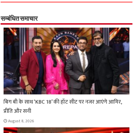
e
t
t
e
i
y
r
b
s
t
g
l
L
e
o
A
e
r
i
सम्बंधित समाचार
o
p
r
a
n
k
p
m
k
बिग बी के साथ ‘KBC 18’ की हॉट सीट पर नजर आएंगे आमिर,
प्रीति और सनी
August 8, 2026