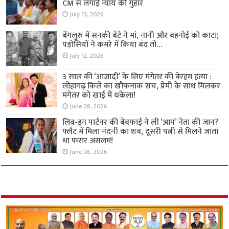
CM से लगाई न्याय की गुहार
July 13, 2026
बेंगलुरु में सनकी बेटे ने मां, नानी और बहनोई को काटा;
पड़ोसियों ने कमरे में किया बंद तो…
July 12, 2026
3 साल की ‘आजादी’ के लिए मंगेतर की बेरहम हत्या :
लोहागढ़ किले का खौफनाक सच, प्रेमी के साथ मिलकर
मंगेतर को खाई में धकेला!
June 28, 2026
लिव-इन पार्टनर की बेवफाई ने ली ‘आप’ नेता की जान?
फ्लैट में मिला नंदनी का शव, दूसरी पत्नी से मिलने जाता
था फरार असलम!
June 26, 2026