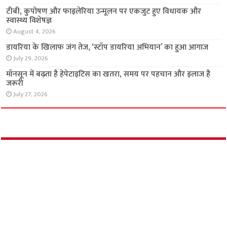
पतंजलि योगपीठ के शिविर में लोगों को मिला नि:शुल्क
स्वास्थ्य परामर्श
August 6, 2026
टीबी, कुपोषण और फाइलेरिया उन्मूलन पर एकजुट हुए
विधायक और स्वास्थ्य विशेषज्ञ
August 4, 2026
डायरिया के खिलाफ जंग तेज, ‘स्टॉप डायरिया अभियान’
का हुआ आगाज
July 29, 2026
मॉनसून में बढ़ता है हेपेटाइटिस का खतरा, समय पर
पहचान और इलाज है जरूरी
July 27, 2026