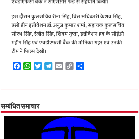
एचडीएफसी बैंक ने सीएसआर फंड से सहयोग किया।
इस दौरान कुलसचिव रीना सिंह, वित्त अधिकारी केशव सिंह,
एसो डीन इन्नोवेशन डॉ. अनुज कुमार शर्मा, सहायक कुलसचिव
सौरभ सिंह, रंजीत सिंह, शिवम गुप्ता, इन्नोवेशन हब के सीईओ
महीप सिंह एवं एचडीएफसी बैंक की मोनिका गहर एवं उनकी
टीम ने फिल्म देखी।
F
W
T
T
E
C
S
a
h
w
e
m
o
h
c
a
i
l
a
p
a
e
t
t
e
i
y
r
b
s
t
g
l
L
e
o
A
e
r
i
सम्बंधित समाचार
o
p
r
a
n
k
p
m
k