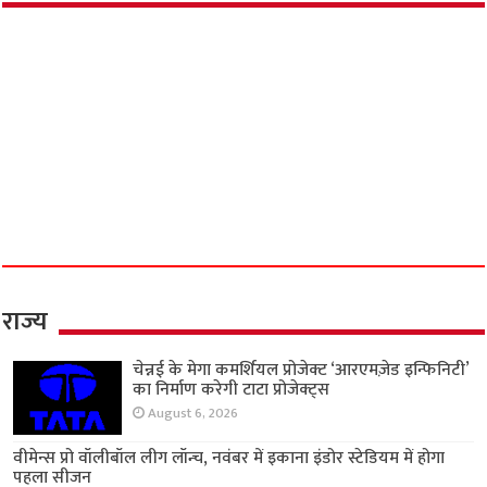
लिव-इन पार्टनर की बेवफाई ने ली ‘आप’ नेता की जान?
फ्लैट में मिला नंदनी का शव, दूसरी पत्नी से मिलने जाता
था फरार असलम!
June 26, 2026
इंस्टाग्राम का ‘इश्क’ बना काल! मेरठ में बॉयफ्रेंड के साथ
मिलकर मां ने रची 7 साल के बेटे की हत्या की साजिश;
कार में ले जाकर रेता गला
June 18, 2026