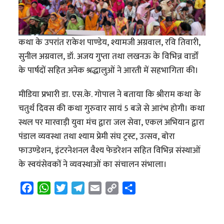
कथा के उपरांत राकेश पाण्डेय, श्यामजी अग्रवाल, रवि तिवारी,
सुनील अग्रवाल, डॉ. अजय गुप्ता तथा लखनऊ के विभिन्न वार्डों
के पार्षदों सहित अनेक श्रद्धालुओं ने आरती में सहभागिता की।
मीडिया प्रभारी डा. एस.के. गोपाल ने बताया कि श्रीराम कथा के
चतुर्थ दिवस की कथा गुरुवार सायं 5 बजे से आरंभ होगी। कथा
स्थल पर मारवाड़ी युवा मंच द्वारा जल सेवा, एकल अभियान द्वारा
पंडाल व्यवस्था तथा श्याम प्रेमी संघ ट्रस्ट, उत्सव, बोरा
फाउण्डेशन, इंटरनेशनल वैश्य फेडरेशन सहित विभिन्न संस्थाओं
के स्वयंसेवकों ने व्यवस्थाओं का संचालन संभाला।
F
W
T
T
E
C
S
a
h
w
e
m
o
h
c
a
i
l
a
p
a